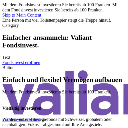
Mit dem Fondsinvest investieren Sie bereits ab 100 Franken. Mit
dem Fondsinvest investieren Sie bereits ab 100 Franken.
Skip to Main Content
Category
Einfacher ansammeln: Valiant
Fondsinvest.
Text
Fondsinvest eröffnen
Button
Einfach und flexibel Vermögen aufbauen
Mit dem Fondsinvest investieren Sie bereits ab 100 Franken.
Vielfältig investieren
Fondsinvest eröffnen
Wählen Sie aus Strategiefonds mit Schweizer, globalem oder
nachhaltigem Fokus – abgestimmt auf Ihre Anlageziele.