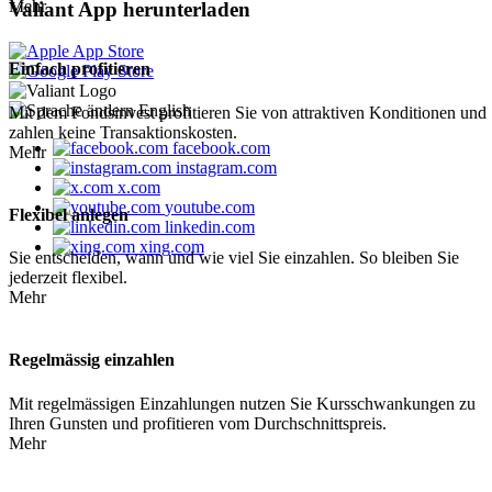
Mehr
Valiant App herunterladen
Einfach profitieren
English
Mit dem Fondsinvest profitieren Sie von attraktiven Konditionen und
zahlen keine Transaktionskosten.
facebook.com
Mehr
instagram.com
x.com
youtube.com
Flexibel anlegen
linkedin.com
xing.com
Sie entscheiden, wann und wie viel Sie einzahlen. So bleiben Sie
jederzeit flexibel.
Mehr
Regelmässig einzahlen
Mit regelmässigen Einzahlungen nutzen Sie Kursschwankungen zu
Ihren Gunsten und profitieren vom Durchschnittspreis.
Mehr