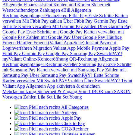
Allgemein
Finanzassistent
Konten und Karten
Sicherheit
Wertschriftendepot
Zahlungen
eBill
Allgemein
Rechnungsempfänger
Finanzieren
Fitbit Pay
Erste Schritte
Karten
verwalten
Mit Fitbit Pay zahlen
Über Fitbit Pay
Garmin Pay
Erste
Schritte
Karten verwalten
Mit Garmin Pay zahlen
Über Garmin Pay
Google Pay
Erste Schritte mit Google Pay
Karten verwalten mit
Google Pay
Zahlen mit Google Pay
Über Google Pay
Häufige
Fragen
Häufige Fragen (Valiant App-Seite)
Instant Payment
Loginverfahren
Migration Valiant App
Mobile Payment
Apple Pay
Fitbit Pay
Garmin Pay
Google Pay
Samsung Pay
SwatchPAY!
myValiant
Online-Kontoeröffnung
QR-Rechnung
Allgemein
Rechnungsempfänger
Rechnungssteller
Samsung Pay
Erste Schritte
mit Samsung Pay
Karten verwalten mit Samsung Pay
Zahlen mit
Samsung Pay
Über Samsung Pay
SwatchPAY!
Erste Schritte
Karten verwalten
Mit SwatchPAY! zahlen
Über SwatchPAY!
Twint
Valiant App
Allgemein
App aktivieren & einrichten
Mehrfachnutzung
Sicherheit & Zugang
Vom LIBOR zum SARON
Vorsorgen
Zahlen
Lila Set
Lila Set Young
All Categories
Anlegen
Apple Pay
Click to Pay
CO2-Rechner
Digitales Anlegen