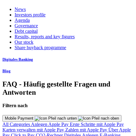
News
Investors profile
Agenda
Governance
Debt capital
Results, reports and key figures
Our stock
Share buyback programme
Digitales Banking
Blog
FAQ - Häufig gestellte Fragen und
Antworten
Filtern nach
Mobile Payment
All Categories
Anlegen
Apple Pay
Erste Schritte mit Apple Pay
Karten verwalten mit Apple Pay
Zahlen mit Apple Pay
Über Apple
Pay
Click to Pay
CO2-Rechner
Digitales Anlegen
E-Banking