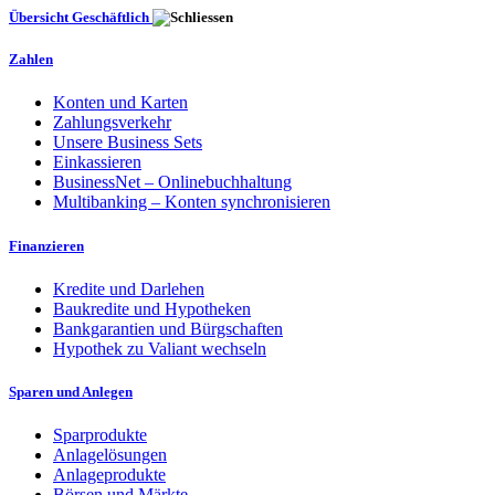
Übersicht Geschäftlich
Zahlen
Konten und Karten
Zahlungsverkehr
Unsere Business Sets
Einkassieren
BusinessNet – Onlinebuchhaltung
Multibanking – Konten synchronisieren
Finanzieren
Kredite und Darlehen
Baukredite und Hypotheken
Bankgarantien und Bürgschaften
Hypothek zu Valiant wechseln
Sparen und Anlegen
Sparprodukte
Anlagelösungen
Anlageprodukte
Börsen und Märkte