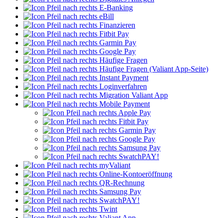
E-Banking
eBill
Finanzieren
Fitbit Pay
Garmin Pay
Google Pay
Häufige Fragen
Häufige Fragen (Valiant App-Seite)
Instant Payment
Loginverfahren
Migration Valiant App
Mobile Payment
Apple Pay
Fitbit Pay
Garmin Pay
Google Pay
Samsung Pay
SwatchPAY!
myValiant
Online-Kontoeröffnung
QR-Rechnung
Samsung Pay
SwatchPAY!
Twint
Valiant App