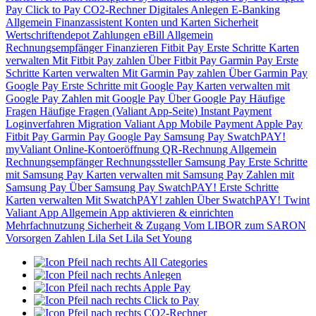
Pay
Click to Pay
CO2-Rechner
Digitales Anlegen
E-Banking
Allgemein
Finanzassistent
Konten und Karten
Sicherheit
Wertschriftendepot
Zahlungen
eBill
Allgemein
Rechnungsempfänger
Finanzieren
Fitbit Pay
Erste Schritte
Karten
verwalten
Mit Fitbit Pay zahlen
Über Fitbit Pay
Garmin Pay
Erste
Schritte
Karten verwalten
Mit Garmin Pay zahlen
Über Garmin Pay
Google Pay
Erste Schritte mit Google Pay
Karten verwalten mit
Google Pay
Zahlen mit Google Pay
Über Google Pay
Häufige
Fragen
Häufige Fragen (Valiant App-Seite)
Instant Payment
Loginverfahren
Migration Valiant App
Mobile Payment
Apple Pay
Fitbit Pay
Garmin Pay
Google Pay
Samsung Pay
SwatchPAY!
myValiant
Online-Kontoeröffnung
QR-Rechnung
Allgemein
Rechnungsempfänger
Rechnungssteller
Samsung Pay
Erste Schritte
mit Samsung Pay
Karten verwalten mit Samsung Pay
Zahlen mit
Samsung Pay
Über Samsung Pay
SwatchPAY!
Erste Schritte
Karten verwalten
Mit SwatchPAY! zahlen
Über SwatchPAY!
Twint
Valiant App
Allgemein
App aktivieren & einrichten
Mehrfachnutzung
Sicherheit & Zugang
Vom LIBOR zum SARON
Vorsorgen
Zahlen
Lila Set
Lila Set Young
All Categories
Anlegen
Apple Pay
Click to Pay
CO2-Rechner