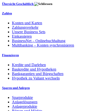
Übersicht Geschäftlich
Zahlen
Konten und Karten
Zahlungsverkehr
Unsere Business Sets
Einkassieren
BusinessNet – Onlinebuchhaltung
Multibanking – Konten synchronisieren
Finanzieren
Kredite und Darlehen
Baukredite und Hypotheken
Bankgarantien und Bürgschaften
Hypothek zu Valiant wechseln
Sparen und Anlegen
Sparprodukte
Anlagelösungen
Anlageprodukte
Börsen und Märkte