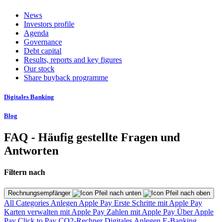
News
Investors profile
Agenda
Governance
Debt capital
Results, reports and key figures
Our stock
Share buyback programme
Digitales Banking
Blog
FAQ - Häufig gestellte Fragen und
Antworten
Filtern nach
Rechnungsempfänger
All Categories
Anlegen
Apple Pay
Erste Schritte mit Apple Pay
Karten verwalten mit Apple Pay
Zahlen mit Apple Pay
Über Apple
Pay
Click to Pay
CO2-Rechner
Digitales Anlegen
E-Banking