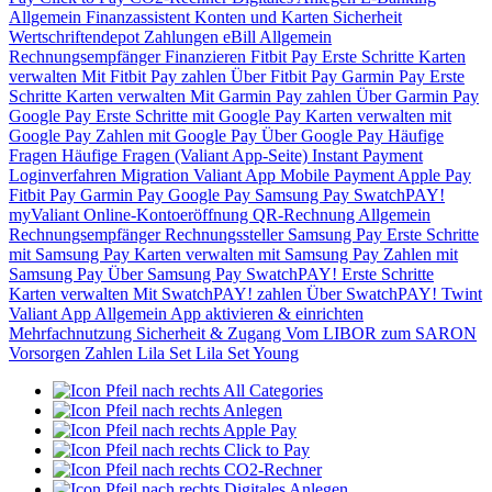
Allgemein
Finanzassistent
Konten und Karten
Sicherheit
Wertschriftendepot
Zahlungen
eBill
Allgemein
Rechnungsempfänger
Finanzieren
Fitbit Pay
Erste Schritte
Karten
verwalten
Mit Fitbit Pay zahlen
Über Fitbit Pay
Garmin Pay
Erste
Schritte
Karten verwalten
Mit Garmin Pay zahlen
Über Garmin Pay
Google Pay
Erste Schritte mit Google Pay
Karten verwalten mit
Google Pay
Zahlen mit Google Pay
Über Google Pay
Häufige
Fragen
Häufige Fragen (Valiant App-Seite)
Instant Payment
Loginverfahren
Migration Valiant App
Mobile Payment
Apple Pay
Fitbit Pay
Garmin Pay
Google Pay
Samsung Pay
SwatchPAY!
myValiant
Online-Kontoeröffnung
QR-Rechnung
Allgemein
Rechnungsempfänger
Rechnungssteller
Samsung Pay
Erste Schritte
mit Samsung Pay
Karten verwalten mit Samsung Pay
Zahlen mit
Samsung Pay
Über Samsung Pay
SwatchPAY!
Erste Schritte
Karten verwalten
Mit SwatchPAY! zahlen
Über SwatchPAY!
Twint
Valiant App
Allgemein
App aktivieren & einrichten
Mehrfachnutzung
Sicherheit & Zugang
Vom LIBOR zum SARON
Vorsorgen
Zahlen
Lila Set
Lila Set Young
All Categories
Anlegen
Apple Pay
Click to Pay
CO2-Rechner
Digitales Anlegen