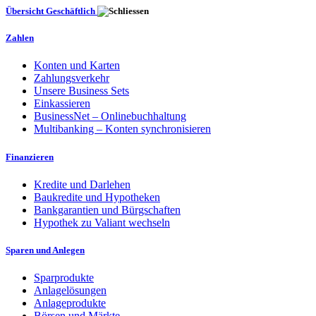
Übersicht Geschäftlich
Zahlen
Konten und Karten
Zahlungsverkehr
Unsere Business Sets
Einkassieren
BusinessNet – Onlinebuchhaltung
Multibanking – Konten synchronisieren
Finanzieren
Kredite und Darlehen
Baukredite und Hypotheken
Bankgarantien und Bürgschaften
Hypothek zu Valiant wechseln
Sparen und Anlegen
Sparprodukte
Anlagelösungen
Anlageprodukte
Börsen und Märkte