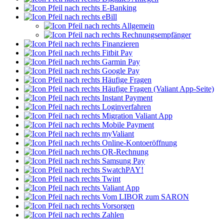
E-Banking
eBill
Allgemein
Rechnungsempfänger
Finanzieren
Fitbit Pay
Garmin Pay
Google Pay
Häufige Fragen
Häufige Fragen (Valiant App-Seite)
Instant Payment
Loginverfahren
Migration Valiant App
Mobile Payment
myValiant
Online-Kontoeröffnung
QR-Rechnung
Samsung Pay
SwatchPAY!
Twint
Valiant App
Vom LIBOR zum SARON
Vorsorgen
Zahlen