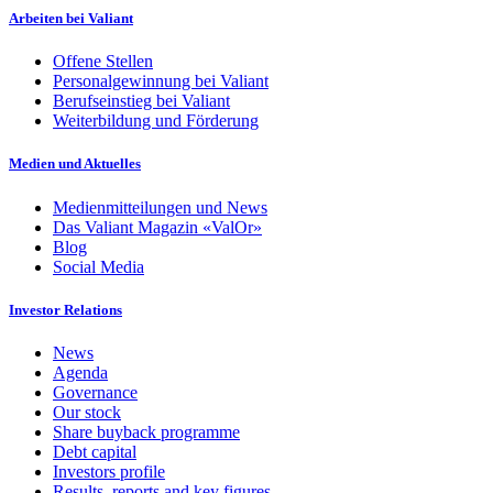
Arbeiten bei Valiant
Offene Stellen
Personalgewinnung bei Valiant
Berufseinstieg bei Valiant
Weiterbildung und Förderung
Medien und Aktuelles
Medienmitteilungen und News
Das Valiant Magazin «ValOr»
Blog
Social Media
Investor Relations
News
Agenda
Governance
Our stock
Share buyback programme
Debt capital
Investors profile
Results, reports and key figures