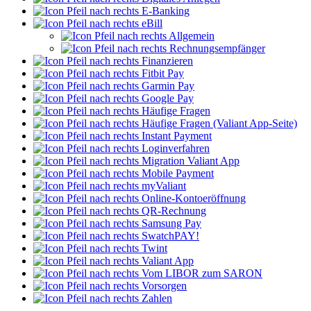
E-Banking
eBill
Allgemein
Rechnungsempfänger
Finanzieren
Fitbit Pay
Garmin Pay
Google Pay
Häufige Fragen
Häufige Fragen (Valiant App-Seite)
Instant Payment
Loginverfahren
Migration Valiant App
Mobile Payment
myValiant
Online-Kontoeröffnung
QR-Rechnung
Samsung Pay
SwatchPAY!
Twint
Valiant App
Vom LIBOR zum SARON
Vorsorgen
Zahlen