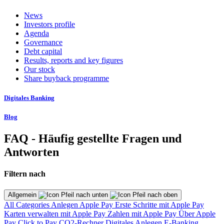
News
Investors profile
Agenda
Governance
Debt capital
Results, reports and key figures
Our stock
Share buyback programme
Digitales Banking
Blog
FAQ - Häufig gestellte Fragen und
Antworten
Filtern nach
Allgemein
All Categories
Anlegen
Apple Pay
Erste Schritte mit Apple Pay
Karten verwalten mit Apple Pay
Zahlen mit Apple Pay
Über Apple
Pay
Click to Pay
CO2-Rechner
Digitales Anlegen
E-Banking