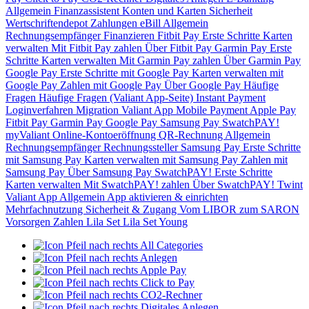
Allgemein
Finanzassistent
Konten und Karten
Sicherheit
Wertschriftendepot
Zahlungen
eBill
Allgemein
Rechnungsempfänger
Finanzieren
Fitbit Pay
Erste Schritte
Karten
verwalten
Mit Fitbit Pay zahlen
Über Fitbit Pay
Garmin Pay
Erste
Schritte
Karten verwalten
Mit Garmin Pay zahlen
Über Garmin Pay
Google Pay
Erste Schritte mit Google Pay
Karten verwalten mit
Google Pay
Zahlen mit Google Pay
Über Google Pay
Häufige
Fragen
Häufige Fragen (Valiant App-Seite)
Instant Payment
Loginverfahren
Migration Valiant App
Mobile Payment
Apple Pay
Fitbit Pay
Garmin Pay
Google Pay
Samsung Pay
SwatchPAY!
myValiant
Online-Kontoeröffnung
QR-Rechnung
Allgemein
Rechnungsempfänger
Rechnungssteller
Samsung Pay
Erste Schritte
mit Samsung Pay
Karten verwalten mit Samsung Pay
Zahlen mit
Samsung Pay
Über Samsung Pay
SwatchPAY!
Erste Schritte
Karten verwalten
Mit SwatchPAY! zahlen
Über SwatchPAY!
Twint
Valiant App
Allgemein
App aktivieren & einrichten
Mehrfachnutzung
Sicherheit & Zugang
Vom LIBOR zum SARON
Vorsorgen
Zahlen
Lila Set
Lila Set Young
All Categories
Anlegen
Apple Pay
Click to Pay
CO2-Rechner
Digitales Anlegen