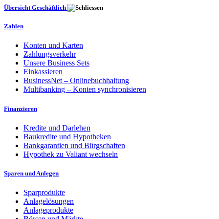
Übersicht Geschäftlich
Zahlen
Konten und Karten
Zahlungsverkehr
Unsere Business Sets
Einkassieren
BusinessNet – Onlinebuchhaltung
Multibanking – Konten synchronisieren
Finanzieren
Kredite und Darlehen
Baukredite und Hypotheken
Bankgarantien und Bürgschaften
Hypothek zu Valiant wechseln
Sparen und Anlegen
Sparprodukte
Anlagelösungen
Anlageprodukte
Börsen und Märkte