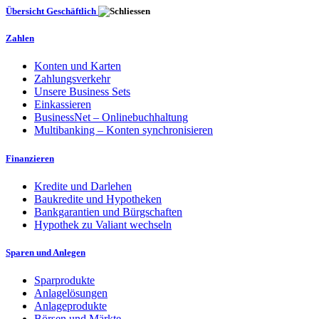
Übersicht Geschäftlich
Zahlen
Konten und Karten
Zahlungsverkehr
Unsere Business Sets
Einkassieren
BusinessNet – Onlinebuchhaltung
Multibanking – Konten synchronisieren
Finanzieren
Kredite und Darlehen
Baukredite und Hypotheken
Bankgarantien und Bürgschaften
Hypothek zu Valiant wechseln
Sparen und Anlegen
Sparprodukte
Anlagelösungen
Anlageprodukte
Börsen und Märkte