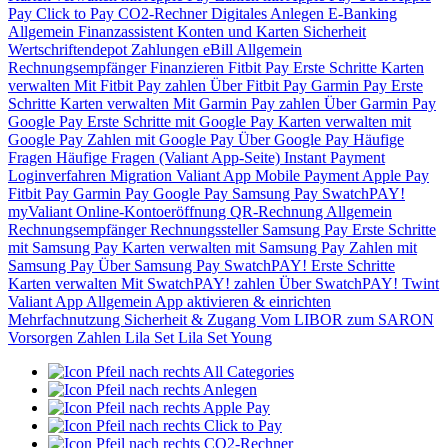
Pay
Click to Pay
CO2-Rechner
Digitales Anlegen
E-Banking
Allgemein
Finanzassistent
Konten und Karten
Sicherheit
Wertschriftendepot
Zahlungen
eBill
Allgemein
Rechnungsempfänger
Finanzieren
Fitbit Pay
Erste Schritte
Karten
verwalten
Mit Fitbit Pay zahlen
Über Fitbit Pay
Garmin Pay
Erste
Schritte
Karten verwalten
Mit Garmin Pay zahlen
Über Garmin Pay
Google Pay
Erste Schritte mit Google Pay
Karten verwalten mit
Google Pay
Zahlen mit Google Pay
Über Google Pay
Häufige
Fragen
Häufige Fragen (Valiant App-Seite)
Instant Payment
Loginverfahren
Migration Valiant App
Mobile Payment
Apple Pay
Fitbit Pay
Garmin Pay
Google Pay
Samsung Pay
SwatchPAY!
myValiant
Online-Kontoeröffnung
QR-Rechnung
Allgemein
Rechnungsempfänger
Rechnungssteller
Samsung Pay
Erste Schritte
mit Samsung Pay
Karten verwalten mit Samsung Pay
Zahlen mit
Samsung Pay
Über Samsung Pay
SwatchPAY!
Erste Schritte
Karten verwalten
Mit SwatchPAY! zahlen
Über SwatchPAY!
Twint
Valiant App
Allgemein
App aktivieren & einrichten
Mehrfachnutzung
Sicherheit & Zugang
Vom LIBOR zum SARON
Vorsorgen
Zahlen
Lila Set
Lila Set Young
All Categories
Anlegen
Apple Pay
Click to Pay
CO2-Rechner