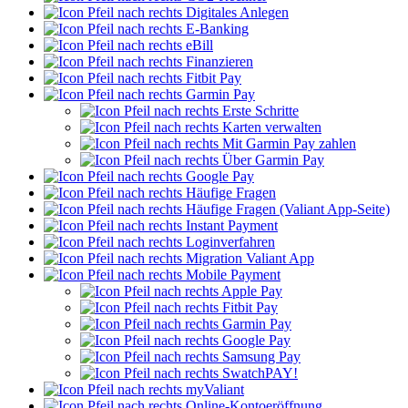
Digitales Anlegen
E-Banking
eBill
Finanzieren
Fitbit Pay
Garmin Pay
Erste Schritte
Karten verwalten
Mit Garmin Pay zahlen
Über Garmin Pay
Google Pay
Häufige Fragen
Häufige Fragen (Valiant App-Seite)
Instant Payment
Loginverfahren
Migration Valiant App
Mobile Payment
Apple Pay
Fitbit Pay
Garmin Pay
Google Pay
Samsung Pay
SwatchPAY!
myValiant
Online-Kontoeröffnung