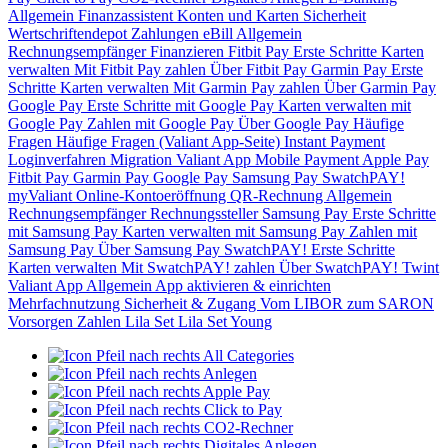
Allgemein
Finanzassistent
Konten und Karten
Sicherheit
Wertschriftendepot
Zahlungen
eBill
Allgemein
Rechnungsempfänger
Finanzieren
Fitbit Pay
Erste Schritte
Karten
verwalten
Mit Fitbit Pay zahlen
Über Fitbit Pay
Garmin Pay
Erste
Schritte
Karten verwalten
Mit Garmin Pay zahlen
Über Garmin Pay
Google Pay
Erste Schritte mit Google Pay
Karten verwalten mit
Google Pay
Zahlen mit Google Pay
Über Google Pay
Häufige
Fragen
Häufige Fragen (Valiant App-Seite)
Instant Payment
Loginverfahren
Migration Valiant App
Mobile Payment
Apple Pay
Fitbit Pay
Garmin Pay
Google Pay
Samsung Pay
SwatchPAY!
myValiant
Online-Kontoeröffnung
QR-Rechnung
Allgemein
Rechnungsempfänger
Rechnungssteller
Samsung Pay
Erste Schritte
mit Samsung Pay
Karten verwalten mit Samsung Pay
Zahlen mit
Samsung Pay
Über Samsung Pay
SwatchPAY!
Erste Schritte
Karten verwalten
Mit SwatchPAY! zahlen
Über SwatchPAY!
Twint
Valiant App
Allgemein
App aktivieren & einrichten
Mehrfachnutzung
Sicherheit & Zugang
Vom LIBOR zum SARON
Vorsorgen
Zahlen
Lila Set
Lila Set Young
All Categories
Anlegen
Apple Pay
Click to Pay
CO2-Rechner
Digitales Anlegen