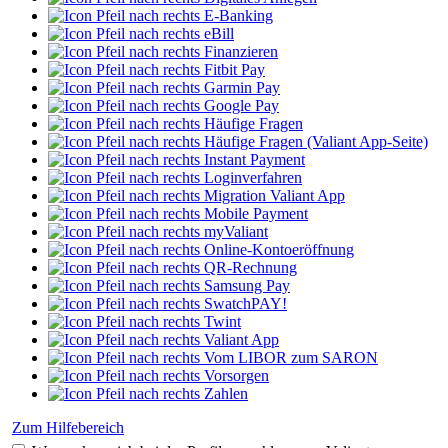
E-Banking
eBill
Finanzieren
Fitbit Pay
Garmin Pay
Google Pay
Häufige Fragen
Häufige Fragen (Valiant App-Seite)
Instant Payment
Loginverfahren
Migration Valiant App
Mobile Payment
myValiant
Online-Kontoeröffnung
QR-Rechnung
Samsung Pay
SwatchPAY!
Twint
Valiant App
Vom LIBOR zum SARON
Vorsorgen
Zahlen
Zum Hilfebereich