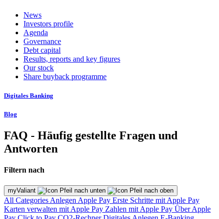
News
Investors profile
Agenda
Governance
Debt capital
Results, reports and key figures
Our stock
Share buyback programme
Digitales Banking
Blog
FAQ - Häufig gestellte Fragen und
Antworten
Filtern nach
myValiant
All Categories
Anlegen
Apple Pay
Erste Schritte mit Apple Pay
Karten verwalten mit Apple Pay
Zahlen mit Apple Pay
Über Apple
Pay
Click to Pay
CO2-Rechner
Digitales Anlegen
E-Banking