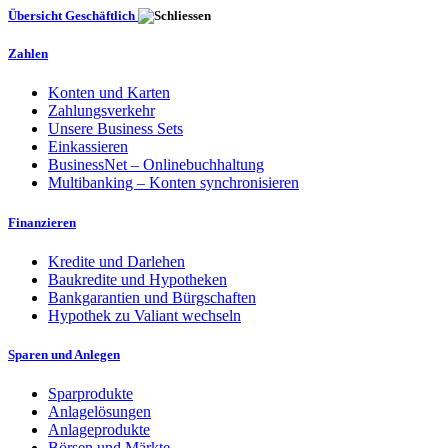
Übersicht Geschäftlich
Zahlen
Konten und Karten
Zahlungsverkehr
Unsere Business Sets
Einkassieren
BusinessNet – Onlinebuchhaltung
Multibanking – Konten synchronisieren
Finanzieren
Kredite und Darlehen
Baukredite und Hypotheken
Bankgarantien und Bürgschaften
Hypothek zu Valiant wechseln
Sparen und Anlegen
Sparprodukte
Anlagelösungen
Anlageprodukte
Börsen und Märkte