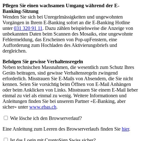
Pflegen Sie einen wachsamen Umgang während der E-
Banking-Sitzung
Wenden Sie sich bei Unregelmässigkeiten und ungewohnten
Vorgängen in Ihrem E-Banking sofort an die E-Banking Hotline
unter
031 320 91 11
. Dazu zählen beispielsweise die Anzeige von
unbekannten Daten beim Scannen des Mosaiks, eine ungewohnte
Fehlermeldung, das Erscheinen von Pop-upFenstern, eine
Aufforderung zum Hochladen des Aktivierungsbriefs und
dergleichen.
Befolgen Sie gewisse Verhaltensregeln
Neben technischen Massnahmen, die wesentlich zum Schutz Ihres
Geräts beitragen, sind gewisse Verhaltensregeln zwingend
erforderlich. Misstrauen Sie E-Mails von Absendern, die Sie nicht
kennen. Seien Sie vorsichtig beim Öffnen von E-Mail Anhängen
oder beim Anklicken von Links. Misstrauen Sie einem E-Mail lieber
einmal zu viel als einmal zu wenig. Weitere Informationen und
Anleitungen finden Sie bei unserem Partner «E-Banking, aber
sicher» unter
www.ebas.ch
.
Wie lösche ich den Browserverlauf?
Eine Anleitung zum Leeren des Browserverlaufs finden Sie
hier
.
Ist das Login mit CrontoSign Swiss sicher?