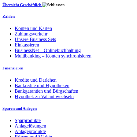
Übersicht Geschäftlich
Zahlen
Konten und Karten
Zahlungsverkehr
Unsere Business Sets
Einkassieren
BusinessNet – Onlinebuchhaltung
Multibanking – Konten synchronisieren
Finanzieren
Kredite und Darlehen
Baukredite und Hypotheken
Bankgarantien und Bürgschaften
Hypothek zu Valiant wechseln
Sparen und Anlegen
Sparprodukte
Anlagelösungen
Anlageprodukte
Börsen und Märkte