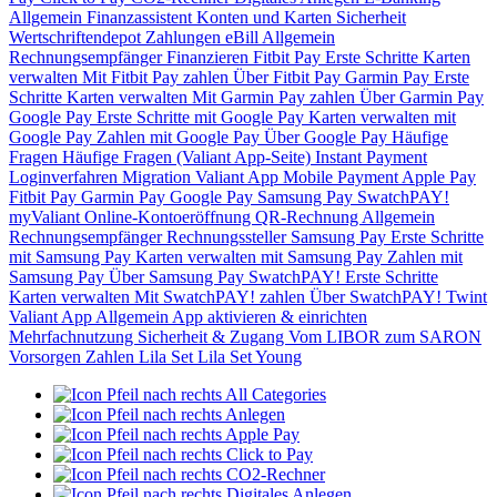
Allgemein
Finanzassistent
Konten und Karten
Sicherheit
Wertschriftendepot
Zahlungen
eBill
Allgemein
Rechnungsempfänger
Finanzieren
Fitbit Pay
Erste Schritte
Karten
verwalten
Mit Fitbit Pay zahlen
Über Fitbit Pay
Garmin Pay
Erste
Schritte
Karten verwalten
Mit Garmin Pay zahlen
Über Garmin Pay
Google Pay
Erste Schritte mit Google Pay
Karten verwalten mit
Google Pay
Zahlen mit Google Pay
Über Google Pay
Häufige
Fragen
Häufige Fragen (Valiant App-Seite)
Instant Payment
Loginverfahren
Migration Valiant App
Mobile Payment
Apple Pay
Fitbit Pay
Garmin Pay
Google Pay
Samsung Pay
SwatchPAY!
myValiant
Online-Kontoeröffnung
QR-Rechnung
Allgemein
Rechnungsempfänger
Rechnungssteller
Samsung Pay
Erste Schritte
mit Samsung Pay
Karten verwalten mit Samsung Pay
Zahlen mit
Samsung Pay
Über Samsung Pay
SwatchPAY!
Erste Schritte
Karten verwalten
Mit SwatchPAY! zahlen
Über SwatchPAY!
Twint
Valiant App
Allgemein
App aktivieren & einrichten
Mehrfachnutzung
Sicherheit & Zugang
Vom LIBOR zum SARON
Vorsorgen
Zahlen
Lila Set
Lila Set Young
All Categories
Anlegen
Apple Pay
Click to Pay
CO2-Rechner
Digitales Anlegen