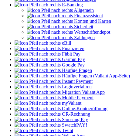
E-Banking
Allgemein
Finanzassistent
Konten und Karten
Sicherheit
Wertschriftendepot
Zahlungen
eBill
Finanzieren
Fitbit Pay
Garmin Pay
Google Pay
Häufige Fragen
Häufige Fragen (Valiant App-Seite)
Instant Payment
Loginverfahren
Migration Valiant App
Mobile Payment
myValiant
Online-Kontoeröffnung
QR-Rechnung
Samsung Pay
SwatchPAY!
Twint
Valiant App