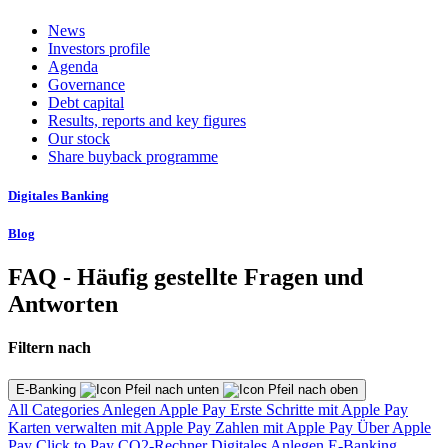
News
Investors profile
Agenda
Governance
Debt capital
Results, reports and key figures
Our stock
Share buyback programme
Digitales Banking
Blog
FAQ - Häufig gestellte Fragen und
Antworten
Filtern nach
E-Banking
All Categories
Anlegen
Apple Pay
Erste Schritte mit Apple Pay
Karten verwalten mit Apple Pay
Zahlen mit Apple Pay
Über Apple
Pay
Click to Pay
CO2-Rechner
Digitales Anlegen
E-Banking