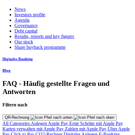
News
Investors profile
Agenda
Governance
Debt capital
Results, reports and key figures
Our stock
Share buyback programme
Digitales Banking
Blog
FAQ - Häufig gestellte Fragen und
Antworten
Filtern nach
QR-Rechnung
All Categories
Anlegen
Apple Pay
Erste Schritte mit Apple Pay
Karten verwalten mit Apple Pay
Zahlen mit Apple Pay
Über Apple
Pay
Click to Pay
CO2-Rechner
Digitales Anlegen
E-Banking