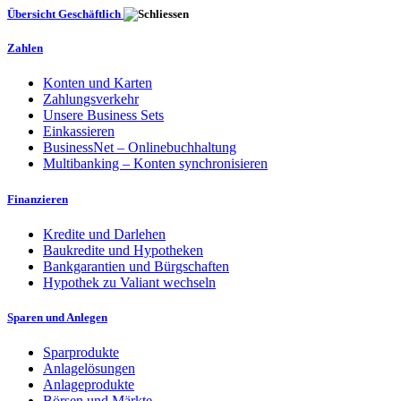
Übersicht Geschäftlich
Zahlen
Konten und Karten
Zahlungsverkehr
Unsere Business Sets
Einkassieren
BusinessNet – Onlinebuchhaltung
Multibanking – Konten synchronisieren
Finanzieren
Kredite und Darlehen
Baukredite und Hypotheken
Bankgarantien und Bürgschaften
Hypothek zu Valiant wechseln
Sparen und Anlegen
Sparprodukte
Anlagelösungen
Anlageprodukte
Börsen und Märkte