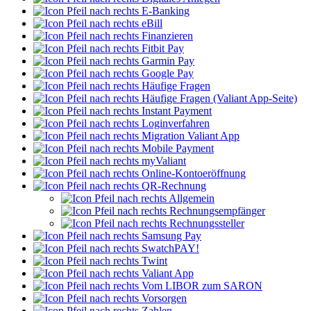
E-Banking
eBill
Finanzieren
Fitbit Pay
Garmin Pay
Google Pay
Häufige Fragen
Häufige Fragen (Valiant App-Seite)
Instant Payment
Loginverfahren
Migration Valiant App
Mobile Payment
myValiant
Online-Kontoeröffnung
QR-Rechnung
Allgemein
Rechnungsempfänger
Rechnungssteller
Samsung Pay
SwatchPAY!
Twint
Valiant App
Vom LIBOR zum SARON
Vorsorgen
Zahlen