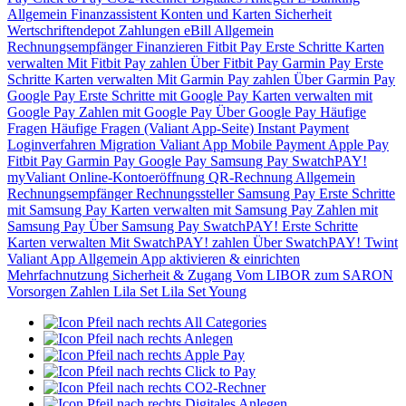
Allgemein
Finanzassistent
Konten und Karten
Sicherheit
Wertschriftendepot
Zahlungen
eBill
Allgemein
Rechnungsempfänger
Finanzieren
Fitbit Pay
Erste Schritte
Karten
verwalten
Mit Fitbit Pay zahlen
Über Fitbit Pay
Garmin Pay
Erste
Schritte
Karten verwalten
Mit Garmin Pay zahlen
Über Garmin Pay
Google Pay
Erste Schritte mit Google Pay
Karten verwalten mit
Google Pay
Zahlen mit Google Pay
Über Google Pay
Häufige
Fragen
Häufige Fragen (Valiant App-Seite)
Instant Payment
Loginverfahren
Migration Valiant App
Mobile Payment
Apple Pay
Fitbit Pay
Garmin Pay
Google Pay
Samsung Pay
SwatchPAY!
myValiant
Online-Kontoeröffnung
QR-Rechnung
Allgemein
Rechnungsempfänger
Rechnungssteller
Samsung Pay
Erste Schritte
mit Samsung Pay
Karten verwalten mit Samsung Pay
Zahlen mit
Samsung Pay
Über Samsung Pay
SwatchPAY!
Erste Schritte
Karten verwalten
Mit SwatchPAY! zahlen
Über SwatchPAY!
Twint
Valiant App
Allgemein
App aktivieren & einrichten
Mehrfachnutzung
Sicherheit & Zugang
Vom LIBOR zum SARON
Vorsorgen
Zahlen
Lila Set
Lila Set Young
All Categories
Anlegen
Apple Pay
Click to Pay
CO2-Rechner
Digitales Anlegen