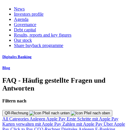
News
Investors profile
Agenda
Governance
Debt capital
Results, reports and key figures
Our stock
Share buyback programme
Digitales Banking
Blog
FAQ - Häufig gestellte Fragen und
Antworten
Filtern nach
QR-Rechnung
All Categories
Anlegen
Apple Pay
Erste Schritte mit Apple Pay
Karten verwalten mit Apple Pay
Zahlen mit Apple Pay
Über Apple
Pay
Click to Pay
CO2-Rechner
Digitales Anlegen
E-Banking