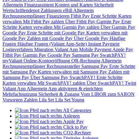
Allgemein
Finanzassistent
Konten und Karten
Sicherheit
Wertschriftendepot
Zahlungen
eBill
Allgemein
Rechnungsempfänger
Finanzieren
Fitbit Pay
Erste Schritte
Karten
verwalten
Mit Fitbit Pay zahlen
Über Fitbit Pay
Garmin Pay
Erste
Schritte
Karten verwalten
Mit Garmin Pay zahlen
Über Garmin Pay
Google Pay
Erste Schritte mit Google Pay
Karten verwalten mit
Google Pay
Zahlen mit Google Pay
Über Google Pay
Häufige
Fragen
Häufige Fragen (Valiant App-Seite)
Instant Payment
Loginverfahren
Migration Valiant App
Mobile Payment
Apple Pay
Fitbit Pay
Garmin Pay
Google Pay
Samsung Pay
SwatchPAY!
myValiant
Online-Kontoeröffnung
QR-Rechnung
Allgemein
Rechnungsempfänger
Rechnungssteller
Samsung Pay
Erste Schritte
mit Samsung Pay
Karten verwalten mit Samsung Pay
Zahlen mit
Samsung Pay
Über Samsung Pay
SwatchPAY!
Erste Schritte
Karten verwalten
Mit SwatchPAY! zahlen
Über SwatchPAY!
Twint
Valiant App
Allgemein
App aktivieren & einrichten
Mehrfachnutzung
Sicherheit & Zugang
Vom LIBOR zum SARON
Vorsorgen
Zahlen
Lila Set
Lila Set Young
All Categories
Anlegen
Apple Pay
Click to Pay
CO2-Rechner
Digitales Anlegen