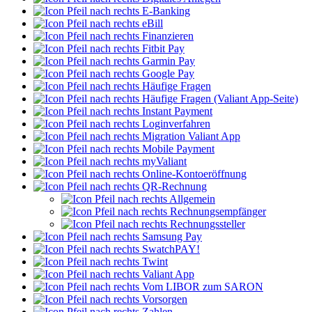
E-Banking
eBill
Finanzieren
Fitbit Pay
Garmin Pay
Google Pay
Häufige Fragen
Häufige Fragen (Valiant App-Seite)
Instant Payment
Loginverfahren
Migration Valiant App
Mobile Payment
myValiant
Online-Kontoeröffnung
QR-Rechnung
Allgemein
Rechnungsempfänger
Rechnungssteller
Samsung Pay
SwatchPAY!
Twint
Valiant App
Vom LIBOR zum SARON
Vorsorgen
Zahlen