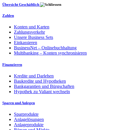
Übersicht Geschäftlich
Zahlen
Konten und Karten
Zahlungsverkehr
Unsere Business Sets
Einkassieren
BusinessNet – Onlinebuchhaltung
Multibanking – Konten synchronisieren
Finanzieren
Kredite und Darlehen
Baukredite und Hypotheken
Bankgarantien und Bürgschaften
Hypothek zu Valiant wechseln
Sparen und Anlegen
Sparprodukte
Anlagelösungen
Anlageprodukte
Börsen und Märkte