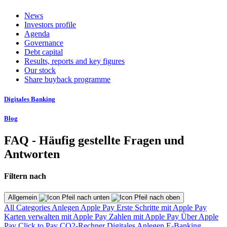
News
Investors profile
Agenda
Governance
Debt capital
Results, reports and key figures
Our stock
Share buyback programme
Digitales Banking
Blog
FAQ - Häufig gestellte Fragen und
Antworten
Filtern nach
Allgemein
All Categories
Anlegen
Apple Pay
Erste Schritte mit Apple Pay
Karten verwalten mit Apple Pay
Zahlen mit Apple Pay
Über Apple
Pay
Click to Pay
CO2-Rechner
Digitales Anlegen
E-Banking