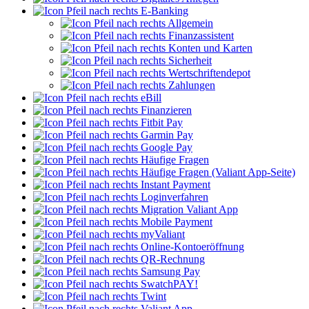
E-Banking
Allgemein
Finanzassistent
Konten und Karten
Sicherheit
Wertschriftendepot
Zahlungen
eBill
Finanzieren
Fitbit Pay
Garmin Pay
Google Pay
Häufige Fragen
Häufige Fragen (Valiant App-Seite)
Instant Payment
Loginverfahren
Migration Valiant App
Mobile Payment
myValiant
Online-Kontoeröffnung
QR-Rechnung
Samsung Pay
SwatchPAY!
Twint
Valiant App