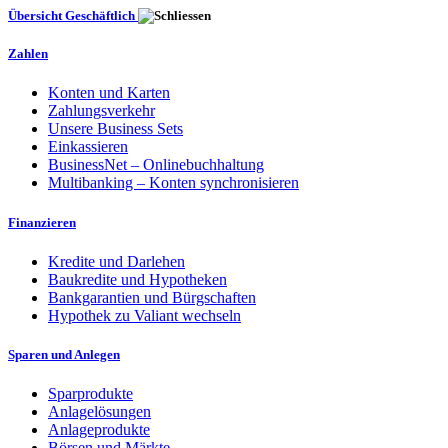
Übersicht Geschäftlich
Zahlen
Konten und Karten
Zahlungsverkehr
Unsere Business Sets
Einkassieren
BusinessNet – Onlinebuchhaltung
Multibanking – Konten synchronisieren
Finanzieren
Kredite und Darlehen
Baukredite und Hypotheken
Bankgarantien und Bürgschaften
Hypothek zu Valiant wechseln
Sparen und Anlegen
Sparprodukte
Anlagelösungen
Anlageprodukte
Börsen und Märkte