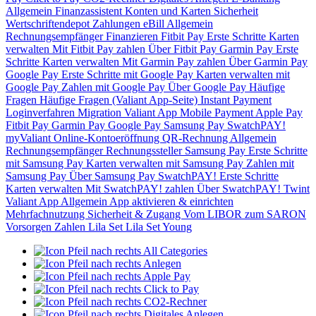
Allgemein
Finanzassistent
Konten und Karten
Sicherheit
Wertschriftendepot
Zahlungen
eBill
Allgemein
Rechnungsempfänger
Finanzieren
Fitbit Pay
Erste Schritte
Karten
verwalten
Mit Fitbit Pay zahlen
Über Fitbit Pay
Garmin Pay
Erste
Schritte
Karten verwalten
Mit Garmin Pay zahlen
Über Garmin Pay
Google Pay
Erste Schritte mit Google Pay
Karten verwalten mit
Google Pay
Zahlen mit Google Pay
Über Google Pay
Häufige
Fragen
Häufige Fragen (Valiant App-Seite)
Instant Payment
Loginverfahren
Migration Valiant App
Mobile Payment
Apple Pay
Fitbit Pay
Garmin Pay
Google Pay
Samsung Pay
SwatchPAY!
myValiant
Online-Kontoeröffnung
QR-Rechnung
Allgemein
Rechnungsempfänger
Rechnungssteller
Samsung Pay
Erste Schritte
mit Samsung Pay
Karten verwalten mit Samsung Pay
Zahlen mit
Samsung Pay
Über Samsung Pay
SwatchPAY!
Erste Schritte
Karten verwalten
Mit SwatchPAY! zahlen
Über SwatchPAY!
Twint
Valiant App
Allgemein
App aktivieren & einrichten
Mehrfachnutzung
Sicherheit & Zugang
Vom LIBOR zum SARON
Vorsorgen
Zahlen
Lila Set
Lila Set Young
All Categories
Anlegen
Apple Pay
Click to Pay
CO2-Rechner
Digitales Anlegen