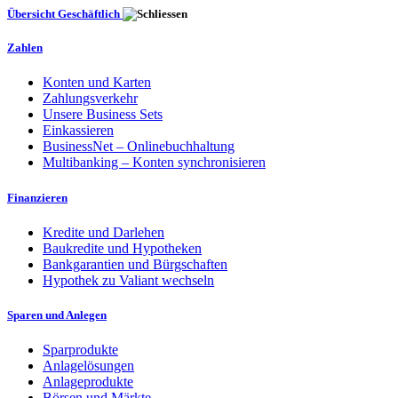
Übersicht Geschäftlich
Zahlen
Konten und Karten
Zahlungsverkehr
Unsere Business Sets
Einkassieren
BusinessNet – Onlinebuchhaltung
Multibanking – Konten synchronisieren
Finanzieren
Kredite und Darlehen
Baukredite und Hypotheken
Bankgarantien und Bürgschaften
Hypothek zu Valiant wechseln
Sparen und Anlegen
Sparprodukte
Anlagelösungen
Anlageprodukte
Börsen und Märkte