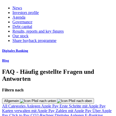
News
Investors profile
Agenda
Governance
Debt capital
Results, reports and key figures
Our stock
Share buyback programme
Digitales Banking
Blog
FAQ - Häufig gestellte Fragen und
Antworten
Filtern nach
Allgemein
All Categories
Anlegen
Apple Pay
Erste Schritte mit Apple Pay
Karten verwalten mit Apple Pay
Zahlen mit Apple Pay
Über Apple
Pay
Click to Pay
CO2-Rechner
Digitales Anlegen
E-Banking