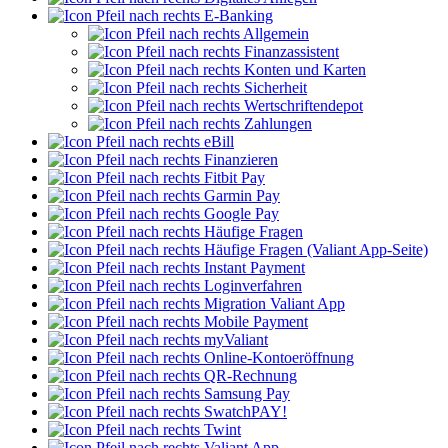
E-Banking
Allgemein
Finanzassistent
Konten und Karten
Sicherheit
Wertschriftendepot
Zahlungen
eBill
Finanzieren
Fitbit Pay
Garmin Pay
Google Pay
Häufige Fragen
Häufige Fragen (Valiant App-Seite)
Instant Payment
Loginverfahren
Migration Valiant App
Mobile Payment
myValiant
Online-Kontoeröffnung
QR-Rechnung
Samsung Pay
SwatchPAY!
Twint
Valiant App