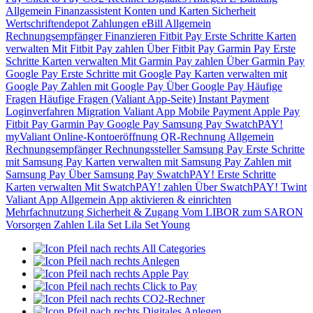
Allgemein
Finanzassistent
Konten und Karten
Sicherheit
Wertschriftendepot
Zahlungen
eBill
Allgemein
Rechnungsempfänger
Finanzieren
Fitbit Pay
Erste Schritte
Karten
verwalten
Mit Fitbit Pay zahlen
Über Fitbit Pay
Garmin Pay
Erste
Schritte
Karten verwalten
Mit Garmin Pay zahlen
Über Garmin Pay
Google Pay
Erste Schritte mit Google Pay
Karten verwalten mit
Google Pay
Zahlen mit Google Pay
Über Google Pay
Häufige
Fragen
Häufige Fragen (Valiant App-Seite)
Instant Payment
Loginverfahren
Migration Valiant App
Mobile Payment
Apple Pay
Fitbit Pay
Garmin Pay
Google Pay
Samsung Pay
SwatchPAY!
myValiant
Online-Kontoeröffnung
QR-Rechnung
Allgemein
Rechnungsempfänger
Rechnungssteller
Samsung Pay
Erste Schritte
mit Samsung Pay
Karten verwalten mit Samsung Pay
Zahlen mit
Samsung Pay
Über Samsung Pay
SwatchPAY!
Erste Schritte
Karten verwalten
Mit SwatchPAY! zahlen
Über SwatchPAY!
Twint
Valiant App
Allgemein
App aktivieren & einrichten
Mehrfachnutzung
Sicherheit & Zugang
Vom LIBOR zum SARON
Vorsorgen
Zahlen
Lila Set
Lila Set Young
All Categories
Anlegen
Apple Pay
Click to Pay
CO2-Rechner
Digitales Anlegen