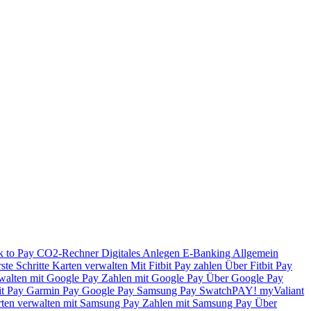
k to Pay
CO2-Rechner
Digitales Anlegen
E-Banking
Allgemein
ste Schritte
Karten verwalten
Mit Fitbit Pay zahlen
Über Fitbit Pay
walten mit Google Pay
Zahlen mit Google Pay
Über Google Pay
it Pay
Garmin Pay
Google Pay
Samsung Pay
SwatchPAY!
myValiant
ten verwalten mit Samsung Pay
Zahlen mit Samsung Pay
Über