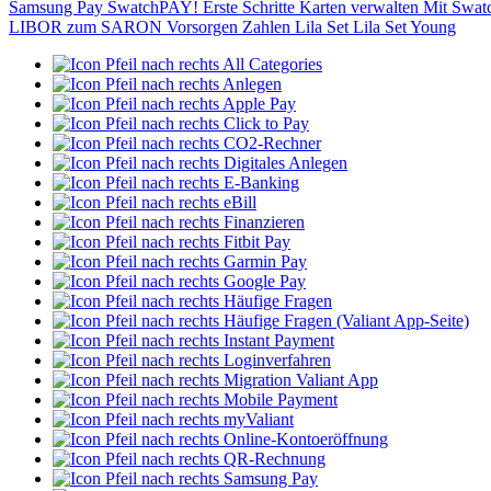
Samsung Pay
SwatchPAY!
Erste Schritte
Karten verwalten
Mit Swat
LIBOR zum SARON
Vorsorgen
Zahlen
Lila Set
Lila Set Young
All Categories
Anlegen
Apple Pay
Click to Pay
CO2-Rechner
Digitales Anlegen
E-Banking
eBill
Finanzieren
Fitbit Pay
Garmin Pay
Google Pay
Häufige Fragen
Häufige Fragen (Valiant App-Seite)
Instant Payment
Loginverfahren
Migration Valiant App
Mobile Payment
myValiant
Online-Kontoeröffnung
QR-Rechnung
Samsung Pay