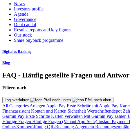
News
Investors profile
Agenda
Governance
Debt capital
Results, reports and key figures
Our stock
Share buyback programme
Digitales Banking
Blog
FAQ - Häufig gestellte Fragen und Antwor
Filtern nach
Loginverfahren
All Categories
Anlegen
Apple Pay
Erste Schritte mit Apple Pay
Karte
Finanzassistent
Konten und Karten
Sicherheit
Wertschriftendepot
Zah
Garmin Pay
Erste Schritte
Karten verwalten
Mit Garmin Pay zahlen
Ü
Häufige Fragen
Häufige Fragen (Valiant App-Seite)
Instant Payment
Online-Kontoeröffnung
QR-Rechnung
Allgemein
Rechnungsempfän