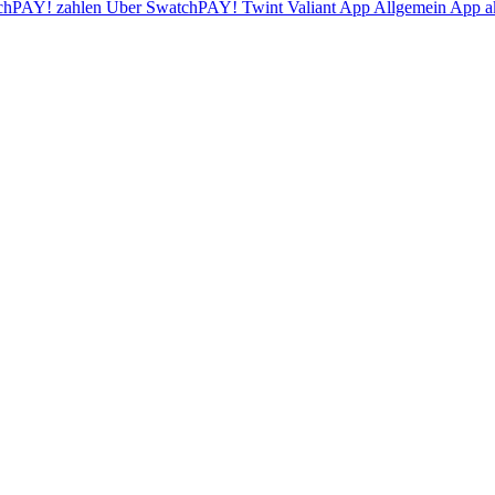
chPAY! zahlen
Über SwatchPAY!
Twint
Valiant App
Allgemein
App ak