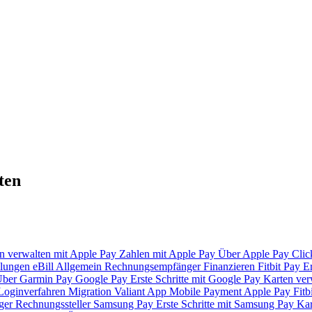
ten
n verwalten mit Apple Pay
Zahlen mit Apple Pay
Über Apple Pay
Clic
lungen
eBill
Allgemein
Rechnungsempfänger
Finanzieren
Fitbit Pay
Er
ber Garmin Pay
Google Pay
Erste Schritte mit Google Pay
Karten ver
Loginverfahren
Migration Valiant App
Mobile Payment
Apple Pay
Fitb
ger
Rechnungssteller
Samsung Pay
Erste Schritte mit Samsung Pay
Kar