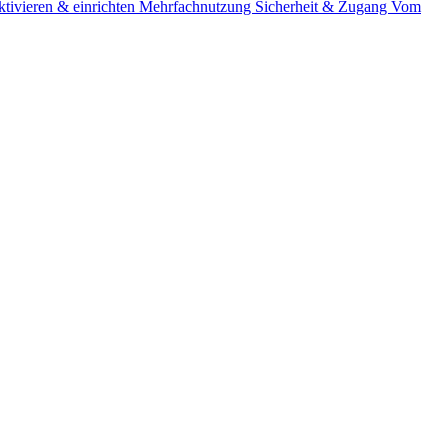
tivieren & einrichten
Mehrfachnutzung
Sicherheit & Zugang
Vom