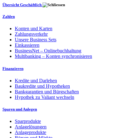
Übersicht Geschäftlich
Zahlen
Konten und Karten
Zahlungsverkehr
Unsere Business Sets
Einkassieren
BusinessNet – Onlinebuchhaltung
Multibanking – Konten synchronisieren
Finanzieren
Kredite und Darlehen
Baukredite und Hypotheken
Bankgarantien und Bürgschaften
Hypothek zu Valiant wechseln
Sparen und Anlegen
Sparprodukte
Anlagelösungen
Anlageprodukte
Börsen und Märkte