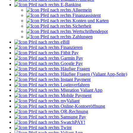
E-Banking
Allgemein
Finanzassistent
Konten und Karten
Sicherheit
Wertschriftendepot
Zahlungen
eBill
Finanzieren
Fitbit Pay
Garmin Pay
Google Pay
Häufige Fragen
Häufige Fragen (Valiant App-Seite)
Instant Payment
Loginverfahren
Migration Valiant App
Mobile Payment
myValiant
Online-Kontoeröffnung
QR-Rechnung
Samsung Pay
SwatchPAY!
Twint
Valiant App