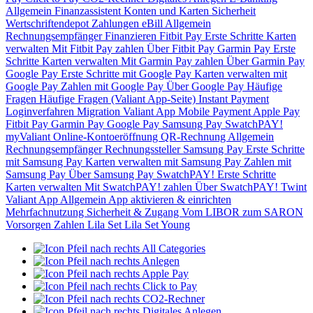
Allgemein
Finanzassistent
Konten und Karten
Sicherheit
Wertschriftendepot
Zahlungen
eBill
Allgemein
Rechnungsempfänger
Finanzieren
Fitbit Pay
Erste Schritte
Karten
verwalten
Mit Fitbit Pay zahlen
Über Fitbit Pay
Garmin Pay
Erste
Schritte
Karten verwalten
Mit Garmin Pay zahlen
Über Garmin Pay
Google Pay
Erste Schritte mit Google Pay
Karten verwalten mit
Google Pay
Zahlen mit Google Pay
Über Google Pay
Häufige
Fragen
Häufige Fragen (Valiant App-Seite)
Instant Payment
Loginverfahren
Migration Valiant App
Mobile Payment
Apple Pay
Fitbit Pay
Garmin Pay
Google Pay
Samsung Pay
SwatchPAY!
myValiant
Online-Kontoeröffnung
QR-Rechnung
Allgemein
Rechnungsempfänger
Rechnungssteller
Samsung Pay
Erste Schritte
mit Samsung Pay
Karten verwalten mit Samsung Pay
Zahlen mit
Samsung Pay
Über Samsung Pay
SwatchPAY!
Erste Schritte
Karten verwalten
Mit SwatchPAY! zahlen
Über SwatchPAY!
Twint
Valiant App
Allgemein
App aktivieren & einrichten
Mehrfachnutzung
Sicherheit & Zugang
Vom LIBOR zum SARON
Vorsorgen
Zahlen
Lila Set
Lila Set Young
All Categories
Anlegen
Apple Pay
Click to Pay
CO2-Rechner
Digitales Anlegen