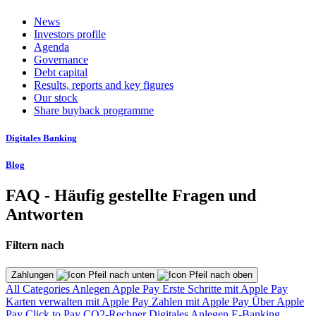
News
Investors profile
Agenda
Governance
Debt capital
Results, reports and key figures
Our stock
Share buyback programme
Digitales Banking
Blog
FAQ - Häufig gestellte Fragen und
Antworten
Filtern nach
Zahlungen
All Categories
Anlegen
Apple Pay
Erste Schritte mit Apple Pay
Karten verwalten mit Apple Pay
Zahlen mit Apple Pay
Über Apple
Pay
Click to Pay
CO2-Rechner
Digitales Anlegen
E-Banking