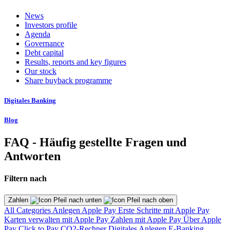
News
Investors profile
Agenda
Governance
Debt capital
Results, reports and key figures
Our stock
Share buyback programme
Digitales Banking
Blog
FAQ - Häufig gestellte Fragen und
Antworten
Filtern nach
Zahlen
All Categories
Anlegen
Apple Pay
Erste Schritte mit Apple Pay
Karten verwalten mit Apple Pay
Zahlen mit Apple Pay
Über Apple
Pay
Click to Pay
CO2-Rechner
Digitales Anlegen
E-Banking