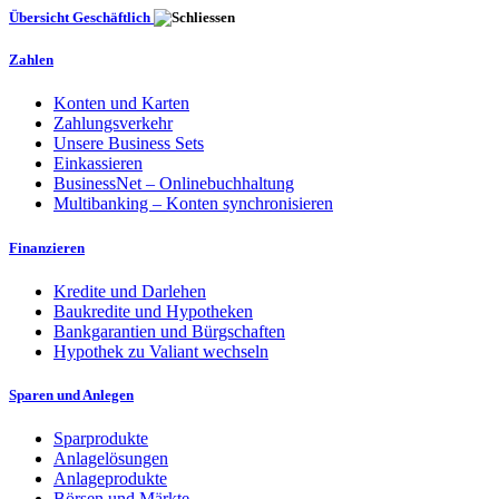
Übersicht Geschäftlich
Zahlen
Konten und Karten
Zahlungsverkehr
Unsere Business Sets
Einkassieren
BusinessNet – Onlinebuchhaltung
Multibanking – Konten synchronisieren
Finanzieren
Kredite und Darlehen
Baukredite und Hypotheken
Bankgarantien und Bürgschaften
Hypothek zu Valiant wechseln
Sparen und Anlegen
Sparprodukte
Anlagelösungen
Anlageprodukte
Börsen und Märkte