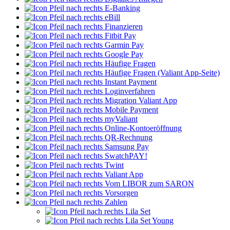
E-Banking
eBill
Finanzieren
Fitbit Pay
Garmin Pay
Google Pay
Häufige Fragen
Häufige Fragen (Valiant App-Seite)
Instant Payment
Loginverfahren
Migration Valiant App
Mobile Payment
myValiant
Online-Kontoeröffnung
QR-Rechnung
Samsung Pay
SwatchPAY!
Twint
Valiant App
Vom LIBOR zum SARON
Vorsorgen
Zahlen
Lila Set
Lila Set Young