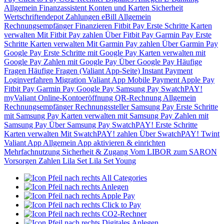
Allgemein
Finanzassistent
Konten und Karten
Sicherheit
Wertschriftendepot
Zahlungen
eBill
Allgemein
Rechnungsempfänger
Finanzieren
Fitbit Pay
Erste Schritte
Karten
verwalten
Mit Fitbit Pay zahlen
Über Fitbit Pay
Garmin Pay
Erste
Schritte
Karten verwalten
Mit Garmin Pay zahlen
Über Garmin Pay
Google Pay
Erste Schritte mit Google Pay
Karten verwalten mit
Google Pay
Zahlen mit Google Pay
Über Google Pay
Häufige
Fragen
Häufige Fragen (Valiant App-Seite)
Instant Payment
Loginverfahren
Migration Valiant App
Mobile Payment
Apple Pay
Fitbit Pay
Garmin Pay
Google Pay
Samsung Pay
SwatchPAY!
myValiant
Online-Kontoeröffnung
QR-Rechnung
Allgemein
Rechnungsempfänger
Rechnungssteller
Samsung Pay
Erste Schritte
mit Samsung Pay
Karten verwalten mit Samsung Pay
Zahlen mit
Samsung Pay
Über Samsung Pay
SwatchPAY!
Erste Schritte
Karten verwalten
Mit SwatchPAY! zahlen
Über SwatchPAY!
Twint
Valiant App
Allgemein
App aktivieren & einrichten
Mehrfachnutzung
Sicherheit & Zugang
Vom LIBOR zum SARON
Vorsorgen
Zahlen
Lila Set
Lila Set Young
All Categories
Anlegen
Apple Pay
Click to Pay
CO2-Rechner
Digitales Anlegen