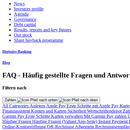
News
Investors profile
Agenda
Governance
Debt capital
Results, reports and key figures
Our stock
Share buyback programme
Digitales Banking
Blog
FAQ - Häufig gestellte Fragen und Antwor
Filtern nach
Zahlen
All Categories
Anlegen
Apple Pay
Erste Schritte mit Apple Pay
Karte
Finanzassistent
Konten und Karten
Sicherheit
Wertschriftendepot
Zah
Garmin Pay
Erste Schritte
Karten verwalten
Mit Garmin Pay zahlen
Ü
Häufige Fragen
Häufige Fragen (Valiant App-Seite)
Instant Payment
Online-Kontoeröffnung
QR-Rechnung
Allgemein
Rechnungsempfän