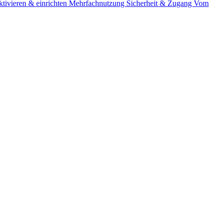
tivieren & einrichten
Mehrfachnutzung
Sicherheit & Zugang
Vom