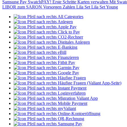
Samsung Pay
SwatchPAY!
Erste Schritte
Karten verwalten
Mit Swat
LIBOR zum SARON
Vorsorgen
Zahlen
Lila Set
Lila Set Young
All Categories
Anlegen
Apple Pay
Click to Pay
CO2-Rechner
Digitales Anlegen
E-Banking
eBill
Finanzieren
Fitbit Pay
Garmin Pay
Google Pay
Häufige Fragen
Häufige Fragen (Valiant App-Seite)
Instant Payment
Loginverfahren
Migration Valiant App
Mobile Payment
myValiant
Online-Kontoeröffnung
QR-Rechnung
Samsung Pay