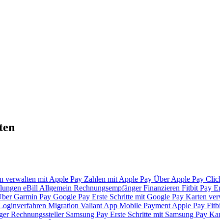
ten
n verwalten mit Apple Pay
Zahlen mit Apple Pay
Über Apple Pay
Clic
lungen
eBill
Allgemein
Rechnungsempfänger
Finanzieren
Fitbit Pay
Er
ber Garmin Pay
Google Pay
Erste Schritte mit Google Pay
Karten ver
Loginverfahren
Migration Valiant App
Mobile Payment
Apple Pay
Fitb
ger
Rechnungssteller
Samsung Pay
Erste Schritte mit Samsung Pay
Kar