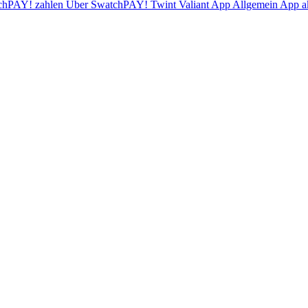
chPAY! zahlen
Über SwatchPAY!
Twint
Valiant App
Allgemein
App ak