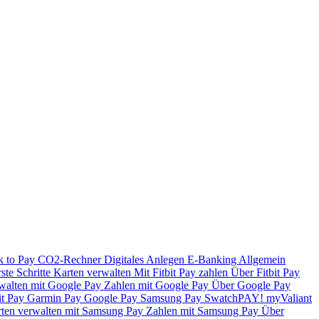
k to Pay
CO2-Rechner
Digitales Anlegen
E-Banking
Allgemein
ste Schritte
Karten verwalten
Mit Fitbit Pay zahlen
Über Fitbit Pay
walten mit Google Pay
Zahlen mit Google Pay
Über Google Pay
it Pay
Garmin Pay
Google Pay
Samsung Pay
SwatchPAY!
myValiant
ten verwalten mit Samsung Pay
Zahlen mit Samsung Pay
Über