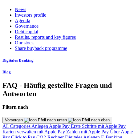
News
Investors profile
Agenda
Governance
Debt capital
Results, reports and key figures
Our stock
Share buyback programme
Digitales Banking
Blog
FAQ - Häufig gestellte Fragen und
Antworten
Filtern nach
Vorsorgen
All Categories
Anlegen
Apple Pay
Erste Schritte mit Apple Pay
Karten verwalten mit Apple Pay
Zahlen mit Apple Pay
Über Apple
Pay
Click to Pay
CO2-Rechner
Digitales Anlegen
E-Banking