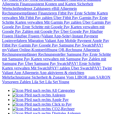
Allgemein
Finanzassistent
Konten und Karten
Sicherheit
Wertschriftendepot
Zahlungen
eBill
Allgemein
Rechnungsempfänger
Finanzieren
Fitbit Pay
Erste Schritte
Karten
verwalten
Mit Fitbit Pay zahlen
Über Fitbit Pay
Garmin Pay
Erste
Schritte
Karten verwalten
Mit Garmin Pay zahlen
Über Garmin Pay
Google Pay
Erste Schritte mit Google Pay
Karten verwalten mit
Google Pay
Zahlen mit Google Pay
Über Google Pay
Häufige
Fragen
Häufige Fragen (Valiant App-Seite)
Instant Payment
Loginverfahren
Migration Valiant App
Mobile Payment
Apple Pay
Fitbit Pay
Garmin Pay
Google Pay
Samsung Pay
SwatchPAY!
myValiant
Online-Kontoeröffnung
QR-Rechnung
Allgemein
Rechnungsempfänger
Rechnungssteller
Samsung Pay
Erste Schritte
mit Samsung Pay
Karten verwalten mit Samsung Pay
Zahlen mit
Samsung Pay
Über Samsung Pay
SwatchPAY!
Erste Schritte
Karten verwalten
Mit SwatchPAY! zahlen
Über SwatchPAY!
Twint
Valiant App
Allgemein
App aktivieren & einrichten
Mehrfachnutzung
Sicherheit & Zugang
Vom LIBOR zum SARON
Vorsorgen
Zahlen
Lila Set
Lila Set Young
All Categories
Anlegen
Apple Pay
Click to Pay
CO2-Rechner
Digitales Anlegen