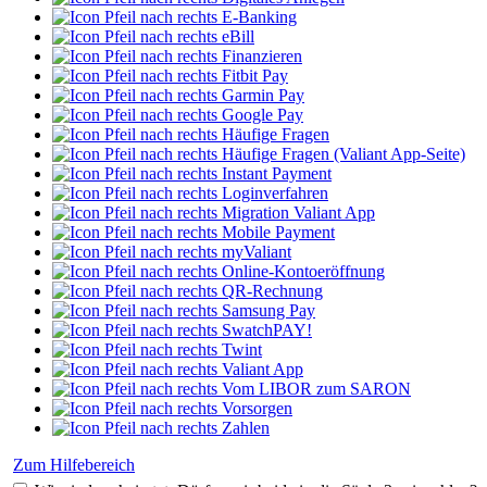
E-Banking
eBill
Finanzieren
Fitbit Pay
Garmin Pay
Google Pay
Häufige Fragen
Häufige Fragen (Valiant App-Seite)
Instant Payment
Loginverfahren
Migration Valiant App
Mobile Payment
myValiant
Online-Kontoeröffnung
QR-Rechnung
Samsung Pay
SwatchPAY!
Twint
Valiant App
Vom LIBOR zum SARON
Vorsorgen
Zahlen
Zum Hilfebereich