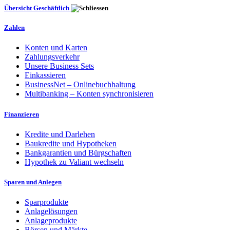
Übersicht Geschäftlich
Zahlen
Konten und Karten
Zahlungsverkehr
Unsere Business Sets
Einkassieren
BusinessNet – Onlinebuchhaltung
Multibanking – Konten synchronisieren
Finanzieren
Kredite und Darlehen
Baukredite und Hypotheken
Bankgarantien und Bürgschaften
Hypothek zu Valiant wechseln
Sparen und Anlegen
Sparprodukte
Anlagelösungen
Anlageprodukte
Börsen und Märkte