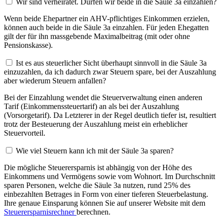
Wir sind verheiratet. Dürfen wir beide in die Säule 3a einzahlen?
Wenn beide Ehepartner ein AHV-pflichtiges Einkommen erzielen,
können auch beide in die Säule 3a einzahlen. Für jeden Ehegatten
gilt der für ihn massgebende Maximalbeitrag (mit oder ohne
Pensionskasse).
Ist es aus steuerlicher Sicht überhaupt sinnvoll in die Säule 3a
einzuzahlen, da ich dadurch zwar Steuern spare, bei der Auszahlung
aber wiederum Steuern anfallen?
Bei der Einzahlung wendet die Steuerverwaltung einen anderen
Tarif (Einkommenssteuertarif) an als bei der Auszahlung
(Vorsorgetarif). Da Letzterer in der Regel deutlich tiefer ist, resultiert
trotz der Besteuerung der Auszahlung meist ein erheblicher
Steuervorteil.
Wie viel Steuern kann ich mit der Säule 3a sparen?
Die mögliche Steuerersparnis ist abhängig von der Höhe des
Einkommens und Vermögens sowie vom Wohnort. Im Durchschnitt
sparen Personen, welche die Säule 3a nutzen, rund 25% des
einbezahlten Betrages in Form von einer tieferen Steuerbelastung.
Ihre genaue Einsparung können Sie auf unserer Website mit dem
Steuerersparnisrechner
berechnen.