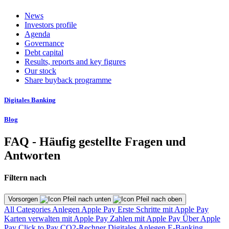
News
Investors profile
Agenda
Governance
Debt capital
Results, reports and key figures
Our stock
Share buyback programme
Digitales Banking
Blog
FAQ - Häufig gestellte Fragen und
Antworten
Filtern nach
Vorsorgen
All Categories
Anlegen
Apple Pay
Erste Schritte mit Apple Pay
Karten verwalten mit Apple Pay
Zahlen mit Apple Pay
Über Apple
Pay
Click to Pay
CO2-Rechner
Digitales Anlegen
E-Banking