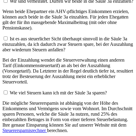
Wir sind verheiratet. Dürfen wir beide in die Säule 3a einzahlen?
Wenn beide Ehepartner ein AHV-pflichtiges Einkommen erzielen,
können auch beide in die Säule 3a einzahlen. Für jeden Ehegatten
gilt der für ihn massgebende Maximalbeitrag (mit oder ohne
Pensionskasse).
Ist es aus steuerlicher Sicht überhaupt sinnvoll in die Säule 3a
einzuzahlen, da ich dadurch zwar Steuern spare, bei der Auszahlung
aber wiederum Steuern anfallen?
Bei der Einzahlung wendet die Steuerverwaltung einen anderen
Tarif (Einkommenssteuertarif) an als bei der Auszahlung
(Vorsorgetarif). Da Letzterer in der Regel deutlich tiefer ist, resultiert
trotz der Besteuerung der Auszahlung meist ein erheblicher
Steuervorteil.
Wie viel Steuern kann ich mit der Säule 3a sparen?
Die mögliche Steuerersparnis ist abhängig von der Höhe des
Einkommens und Vermögens sowie vom Wohnort. Im Durchschnitt
sparen Personen, welche die Säule 3a nutzen, rund 25% des
einbezahlten Betrages in Form von einer tieferen Steuerbelastung.
Ihre genaue Einsparung können Sie auf unserer Website mit dem
Steuerersparnisrechner
berechnen.