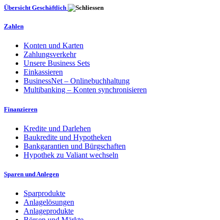
Übersicht Geschäftlich
Zahlen
Konten und Karten
Zahlungsverkehr
Unsere Business Sets
Einkassieren
BusinessNet – Onlinebuchhaltung
Multibanking – Konten synchronisieren
Finanzieren
Kredite und Darlehen
Baukredite und Hypotheken
Bankgarantien und Bürgschaften
Hypothek zu Valiant wechseln
Sparen und Anlegen
Sparprodukte
Anlagelösungen
Anlageprodukte
Börsen und Märkte