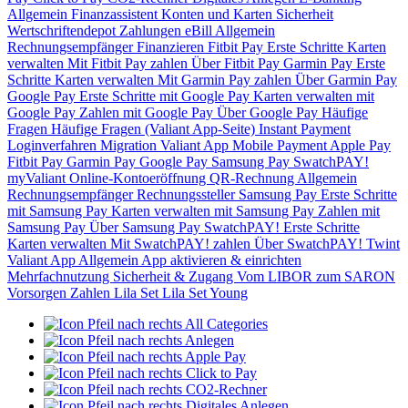
Allgemein
Finanzassistent
Konten und Karten
Sicherheit
Wertschriftendepot
Zahlungen
eBill
Allgemein
Rechnungsempfänger
Finanzieren
Fitbit Pay
Erste Schritte
Karten
verwalten
Mit Fitbit Pay zahlen
Über Fitbit Pay
Garmin Pay
Erste
Schritte
Karten verwalten
Mit Garmin Pay zahlen
Über Garmin Pay
Google Pay
Erste Schritte mit Google Pay
Karten verwalten mit
Google Pay
Zahlen mit Google Pay
Über Google Pay
Häufige
Fragen
Häufige Fragen (Valiant App-Seite)
Instant Payment
Loginverfahren
Migration Valiant App
Mobile Payment
Apple Pay
Fitbit Pay
Garmin Pay
Google Pay
Samsung Pay
SwatchPAY!
myValiant
Online-Kontoeröffnung
QR-Rechnung
Allgemein
Rechnungsempfänger
Rechnungssteller
Samsung Pay
Erste Schritte
mit Samsung Pay
Karten verwalten mit Samsung Pay
Zahlen mit
Samsung Pay
Über Samsung Pay
SwatchPAY!
Erste Schritte
Karten verwalten
Mit SwatchPAY! zahlen
Über SwatchPAY!
Twint
Valiant App
Allgemein
App aktivieren & einrichten
Mehrfachnutzung
Sicherheit & Zugang
Vom LIBOR zum SARON
Vorsorgen
Zahlen
Lila Set
Lila Set Young
All Categories
Anlegen
Apple Pay
Click to Pay
CO2-Rechner
Digitales Anlegen