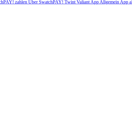
chPAY! zahlen
Über SwatchPAY!
Twint
Valiant App
Allgemein
App ak