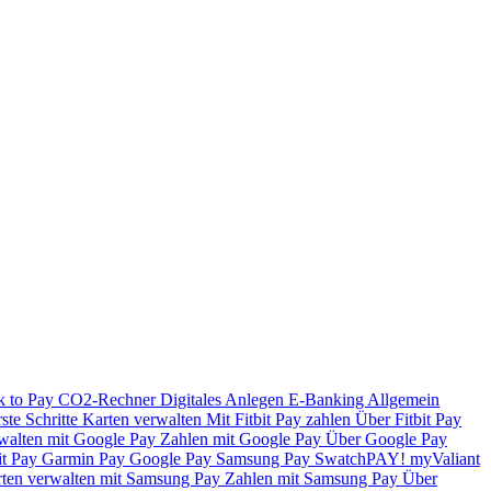
k to Pay
CO2-Rechner
Digitales Anlegen
E-Banking
Allgemein
ste Schritte
Karten verwalten
Mit Fitbit Pay zahlen
Über Fitbit Pay
walten mit Google Pay
Zahlen mit Google Pay
Über Google Pay
it Pay
Garmin Pay
Google Pay
Samsung Pay
SwatchPAY!
myValiant
ten verwalten mit Samsung Pay
Zahlen mit Samsung Pay
Über