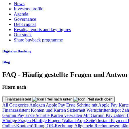
News
Investors profile
Agenda
Governance
Debt capital
Results, reports and key figures
Our stock
Share buyback programme
Digitales Banking
Blog
FAQ - Häufig gestellte Fragen und Antwor
Filtern nach
Finanzassistent
All Categories
Anlegen
Apple Pay
Erste Schritte mit Apple Pay
Karte
Finanzassistent
Konten und Karten
Sicherheit
Wertschriftendepot
Zah
Garmin Pay
Erste Schritte
Karten verwalten
Mit Garmin Pay zahlen
Ü
Häufige Fragen
Häufige Fragen (Valiant App-Seite)
Instant Payment
Online-Kontoeröffnung
QR-Rechnung
Allgemein
Rechnungsempfän