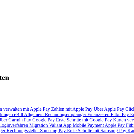
ten
n verwalten mit Apple Pay
Zahlen mit Apple Pay
Über Apple Pay
Clic
lungen
eBill
Allgemein
Rechnungsempfänger
Finanzieren
Fitbit Pay
Er
ber Garmin Pay
Google Pay
Erste Schritte mit Google Pay
Karten ver
Loginverfahren
Migration Valiant App
Mobile Payment
Apple Pay
Fitb
ger
Rechnungssteller
Samsung Pay
Erste Schritte mit Samsung Pay
Kar