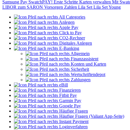
Samsung Pay
SwatchPAY!
Erste Schritte
Karten verwalten
Mit Swat
LIBOR zum SARON
Vorsorgen
Zahlen
Lila Set
Lila Set Young
All Categories
Anlegen
Apple Pay
Click to Pay
CO2-Rechner
Digitales Anlegen
E-Banking
Allgemein
Finanzassistent
Konten und Karten
Sicherheit
Wertschriftendepot
Zahlungen
eBill
Finanzieren
Fitbit Pay
Garmin Pay
Google Pay
Häufige Fragen
Häufige Fragen (Valiant App-Seite)
Instant Payment
Loginverfahren