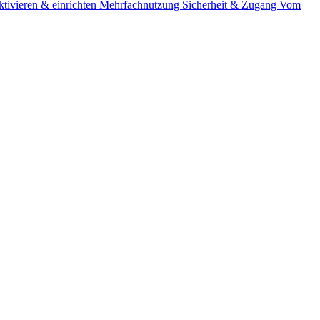
tivieren & einrichten
Mehrfachnutzung
Sicherheit & Zugang
Vom