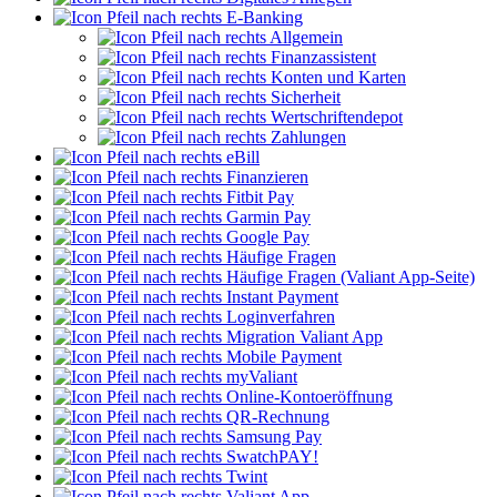
E-Banking
Allgemein
Finanzassistent
Konten und Karten
Sicherheit
Wertschriftendepot
Zahlungen
eBill
Finanzieren
Fitbit Pay
Garmin Pay
Google Pay
Häufige Fragen
Häufige Fragen (Valiant App-Seite)
Instant Payment
Loginverfahren
Migration Valiant App
Mobile Payment
myValiant
Online-Kontoeröffnung
QR-Rechnung
Samsung Pay
SwatchPAY!
Twint
Valiant App