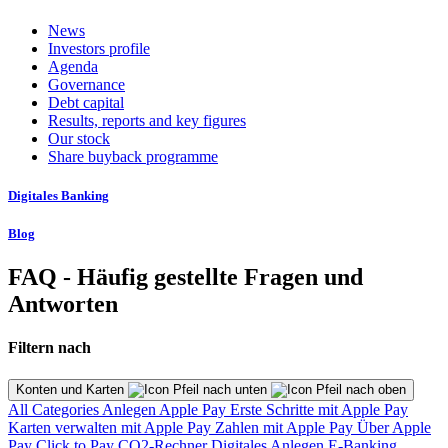
News
Investors profile
Agenda
Governance
Debt capital
Results, reports and key figures
Our stock
Share buyback programme
Digitales Banking
Blog
FAQ - Häufig gestellte Fragen und
Antworten
Filtern nach
Konten und Karten
All Categories
Anlegen
Apple Pay
Erste Schritte mit Apple Pay
Karten verwalten mit Apple Pay
Zahlen mit Apple Pay
Über Apple
Pay
Click to Pay
CO2-Rechner
Digitales Anlegen
E-Banking