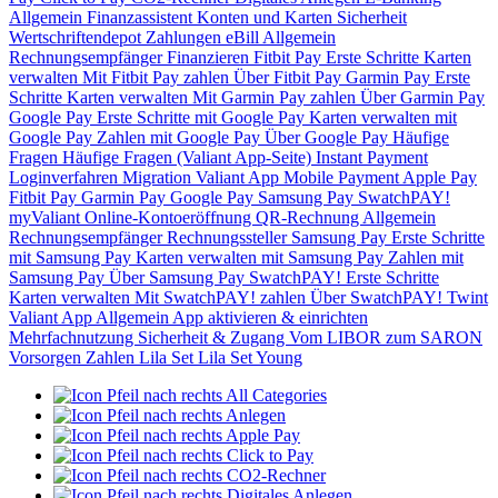
Allgemein
Finanzassistent
Konten und Karten
Sicherheit
Wertschriftendepot
Zahlungen
eBill
Allgemein
Rechnungsempfänger
Finanzieren
Fitbit Pay
Erste Schritte
Karten
verwalten
Mit Fitbit Pay zahlen
Über Fitbit Pay
Garmin Pay
Erste
Schritte
Karten verwalten
Mit Garmin Pay zahlen
Über Garmin Pay
Google Pay
Erste Schritte mit Google Pay
Karten verwalten mit
Google Pay
Zahlen mit Google Pay
Über Google Pay
Häufige
Fragen
Häufige Fragen (Valiant App-Seite)
Instant Payment
Loginverfahren
Migration Valiant App
Mobile Payment
Apple Pay
Fitbit Pay
Garmin Pay
Google Pay
Samsung Pay
SwatchPAY!
myValiant
Online-Kontoeröffnung
QR-Rechnung
Allgemein
Rechnungsempfänger
Rechnungssteller
Samsung Pay
Erste Schritte
mit Samsung Pay
Karten verwalten mit Samsung Pay
Zahlen mit
Samsung Pay
Über Samsung Pay
SwatchPAY!
Erste Schritte
Karten verwalten
Mit SwatchPAY! zahlen
Über SwatchPAY!
Twint
Valiant App
Allgemein
App aktivieren & einrichten
Mehrfachnutzung
Sicherheit & Zugang
Vom LIBOR zum SARON
Vorsorgen
Zahlen
Lila Set
Lila Set Young
All Categories
Anlegen
Apple Pay
Click to Pay
CO2-Rechner
Digitales Anlegen