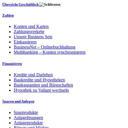
Übersicht Geschäftlich
Zahlen
Konten und Karten
Zahlungsverkehr
Unsere Business Sets
Einkassieren
BusinessNet – Onlinebuchhaltung
Multibanking – Konten synchronisieren
Finanzieren
Kredite und Darlehen
Baukredite und Hypotheken
Bankgarantien und Bürgschaften
Hypothek zu Valiant wechseln
Sparen und Anlegen
Sparprodukte
Anlagelösungen
Anlageprodukte
Börsen und Märkte