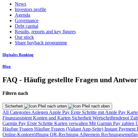
News
Investors profile
Agenda
Governance
Debt capital
Results, reports and key figures
Our stock
Share buyback programme
Digitales Banking
Blog
FAQ - Häufig gestellte Fragen und Antwor
Filtern nach
Sicherheit
All Categories
Anlegen
Apple Pay
Erste Schritte mit Apple Pay
Karte
Finanzassistent
Konten und Karten
Sicherheit
Wertschriftendepot
Zah
Garmin Pay
Erste Schritte
Karten verwalten
Mit Garmin Pay zahlen
Ü
Häufige Fragen
Häufige Fragen (Valiant App-Seite)
Instant Payment
Online-Kontoeröffnung
QR-Rechnung
Allgemein
Rechnungsempfän