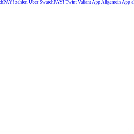
chPAY! zahlen
Über SwatchPAY!
Twint
Valiant App
Allgemein
App ak