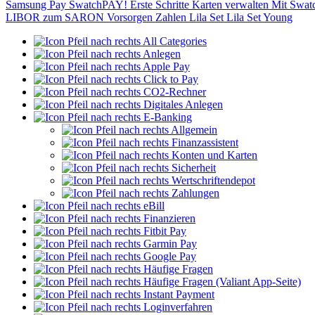
Samsung Pay
SwatchPAY!
Erste Schritte
Karten verwalten
Mit Swat
LIBOR zum SARON
Vorsorgen
Zahlen
Lila Set
Lila Set Young
All Categories
Anlegen
Apple Pay
Click to Pay
CO2-Rechner
Digitales Anlegen
E-Banking
Allgemein
Finanzassistent
Konten und Karten
Sicherheit
Wertschriftendepot
Zahlungen
eBill
Finanzieren
Fitbit Pay
Garmin Pay
Google Pay
Häufige Fragen
Häufige Fragen (Valiant App-Seite)
Instant Payment
Loginverfahren