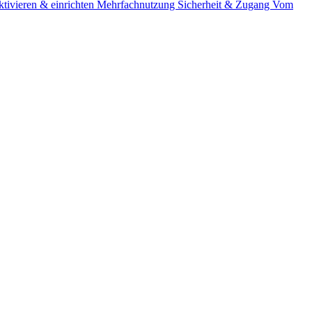
tivieren & einrichten
Mehrfachnutzung
Sicherheit & Zugang
Vom