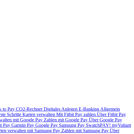
k to Pay
CO2-Rechner
Digitales Anlegen
E-Banking
Allgemein
ste Schritte
Karten verwalten
Mit Fitbit Pay zahlen
Über Fitbit Pay
walten mit Google Pay
Zahlen mit Google Pay
Über Google Pay
it Pay
Garmin Pay
Google Pay
Samsung Pay
SwatchPAY!
myValiant
ten verwalten mit Samsung Pay
Zahlen mit Samsung Pay
Über