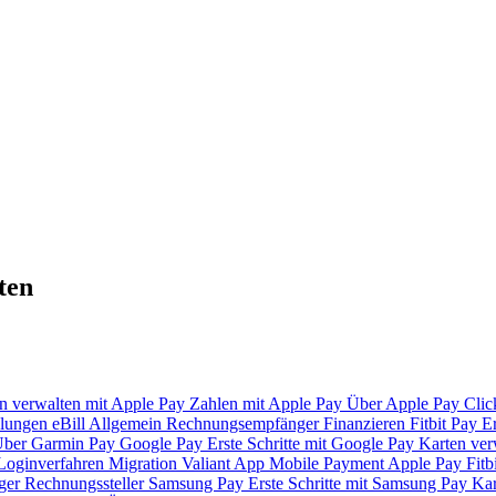
ten
n verwalten mit Apple Pay
Zahlen mit Apple Pay
Über Apple Pay
Clic
lungen
eBill
Allgemein
Rechnungsempfänger
Finanzieren
Fitbit Pay
Er
ber Garmin Pay
Google Pay
Erste Schritte mit Google Pay
Karten ver
Loginverfahren
Migration Valiant App
Mobile Payment
Apple Pay
Fitb
ger
Rechnungssteller
Samsung Pay
Erste Schritte mit Samsung Pay
Kar