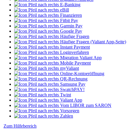
E-Banking
eBill
Finanzieren
Fitbit Pay
Garmin Pay
Google Pay
Häufige Fragen
Häufige Fragen (Valiant App-Seite)
Instant Payment
Loginverfahren
Migration Valiant App
Mobile Payment
myValiant
Online-Kontoeröffnung
QR-Rechnung
Samsung Pay
SwatchPAY!
Twint
Valiant App
Vom LIBOR zum SARON
Vorsorgen
Zahlen
Zum Hilfebereich