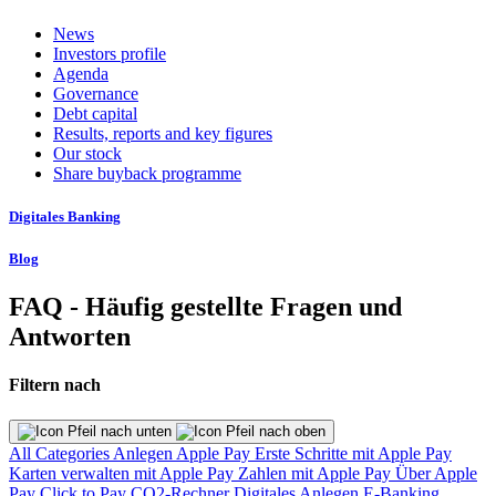
News
Investors profile
Agenda
Governance
Debt capital
Results, reports and key figures
Our stock
Share buyback programme
Digitales Banking
Blog
FAQ - Häufig gestellte Fragen und
Antworten
Filtern nach
All Categories
Anlegen
Apple Pay
Erste Schritte mit Apple Pay
Karten verwalten mit Apple Pay
Zahlen mit Apple Pay
Über Apple
Pay
Click to Pay
CO2-Rechner
Digitales Anlegen
E-Banking