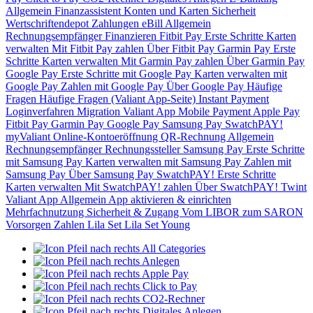
Allgemein
Finanzassistent
Konten und Karten
Sicherheit
Wertschriftendepot
Zahlungen
eBill
Allgemein
Rechnungsempfänger
Finanzieren
Fitbit Pay
Erste Schritte
Karten
verwalten
Mit Fitbit Pay zahlen
Über Fitbit Pay
Garmin Pay
Erste
Schritte
Karten verwalten
Mit Garmin Pay zahlen
Über Garmin Pay
Google Pay
Erste Schritte mit Google Pay
Karten verwalten mit
Google Pay
Zahlen mit Google Pay
Über Google Pay
Häufige
Fragen
Häufige Fragen (Valiant App-Seite)
Instant Payment
Loginverfahren
Migration Valiant App
Mobile Payment
Apple Pay
Fitbit Pay
Garmin Pay
Google Pay
Samsung Pay
SwatchPAY!
myValiant
Online-Kontoeröffnung
QR-Rechnung
Allgemein
Rechnungsempfänger
Rechnungssteller
Samsung Pay
Erste Schritte
mit Samsung Pay
Karten verwalten mit Samsung Pay
Zahlen mit
Samsung Pay
Über Samsung Pay
SwatchPAY!
Erste Schritte
Karten verwalten
Mit SwatchPAY! zahlen
Über SwatchPAY!
Twint
Valiant App
Allgemein
App aktivieren & einrichten
Mehrfachnutzung
Sicherheit & Zugang
Vom LIBOR zum SARON
Vorsorgen
Zahlen
Lila Set
Lila Set Young
All Categories
Anlegen
Apple Pay
Click to Pay
CO2-Rechner
Digitales Anlegen