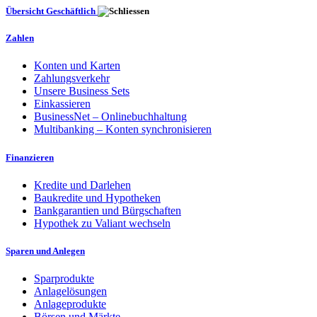
Übersicht Geschäftlich
Zahlen
Konten und Karten
Zahlungsverkehr
Unsere Business Sets
Einkassieren
BusinessNet – Onlinebuchhaltung
Multibanking – Konten synchronisieren
Finanzieren
Kredite und Darlehen
Baukredite und Hypotheken
Bankgarantien und Bürgschaften
Hypothek zu Valiant wechseln
Sparen und Anlegen
Sparprodukte
Anlagelösungen
Anlageprodukte
Börsen und Märkte