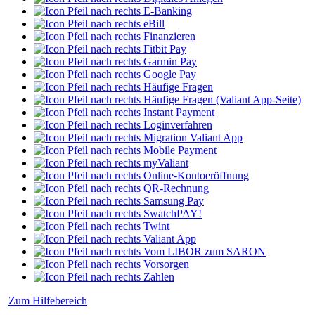
E-Banking
eBill
Finanzieren
Fitbit Pay
Garmin Pay
Google Pay
Häufige Fragen
Häufige Fragen (Valiant App-Seite)
Instant Payment
Loginverfahren
Migration Valiant App
Mobile Payment
myValiant
Online-Kontoeröffnung
QR-Rechnung
Samsung Pay
SwatchPAY!
Twint
Valiant App
Vom LIBOR zum SARON
Vorsorgen
Zahlen
Zum Hilfebereich