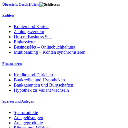
Übersicht Geschäftlich
Zahlen
Konten und Karten
Zahlungsverkehr
Unsere Business Sets
Einkassieren
BusinessNet – Onlinebuchhaltung
Multibanking – Konten synchronisieren
Finanzieren
Kredite und Darlehen
Baukredite und Hypotheken
Bankgarantien und Bürgschaften
Hypothek zu Valiant wechseln
Sparen und Anlegen
Sparprodukte
Anlagelösungen
Anlageprodukte
Börsen und Märkte