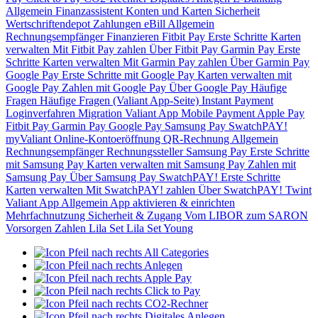
Allgemein
Finanzassistent
Konten und Karten
Sicherheit
Wertschriftendepot
Zahlungen
eBill
Allgemein
Rechnungsempfänger
Finanzieren
Fitbit Pay
Erste Schritte
Karten
verwalten
Mit Fitbit Pay zahlen
Über Fitbit Pay
Garmin Pay
Erste
Schritte
Karten verwalten
Mit Garmin Pay zahlen
Über Garmin Pay
Google Pay
Erste Schritte mit Google Pay
Karten verwalten mit
Google Pay
Zahlen mit Google Pay
Über Google Pay
Häufige
Fragen
Häufige Fragen (Valiant App-Seite)
Instant Payment
Loginverfahren
Migration Valiant App
Mobile Payment
Apple Pay
Fitbit Pay
Garmin Pay
Google Pay
Samsung Pay
SwatchPAY!
myValiant
Online-Kontoeröffnung
QR-Rechnung
Allgemein
Rechnungsempfänger
Rechnungssteller
Samsung Pay
Erste Schritte
mit Samsung Pay
Karten verwalten mit Samsung Pay
Zahlen mit
Samsung Pay
Über Samsung Pay
SwatchPAY!
Erste Schritte
Karten verwalten
Mit SwatchPAY! zahlen
Über SwatchPAY!
Twint
Valiant App
Allgemein
App aktivieren & einrichten
Mehrfachnutzung
Sicherheit & Zugang
Vom LIBOR zum SARON
Vorsorgen
Zahlen
Lila Set
Lila Set Young
All Categories
Anlegen
Apple Pay
Click to Pay
CO2-Rechner
Digitales Anlegen