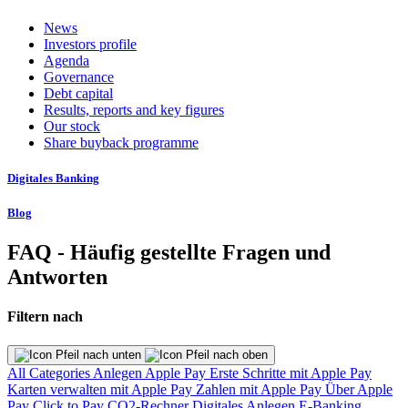
News
Investors profile
Agenda
Governance
Debt capital
Results, reports and key figures
Our stock
Share buyback programme
Digitales Banking
Blog
FAQ - Häufig gestellte Fragen und
Antworten
Filtern nach
All Categories
Anlegen
Apple Pay
Erste Schritte mit Apple Pay
Karten verwalten mit Apple Pay
Zahlen mit Apple Pay
Über Apple
Pay
Click to Pay
CO2-Rechner
Digitales Anlegen
E-Banking