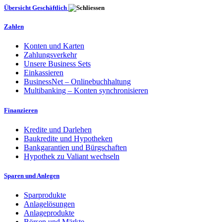
Übersicht Geschäftlich
Zahlen
Konten und Karten
Zahlungsverkehr
Unsere Business Sets
Einkassieren
BusinessNet – Onlinebuchhaltung
Multibanking – Konten synchronisieren
Finanzieren
Kredite und Darlehen
Baukredite und Hypotheken
Bankgarantien und Bürgschaften
Hypothek zu Valiant wechseln
Sparen und Anlegen
Sparprodukte
Anlagelösungen
Anlageprodukte
Börsen und Märkte