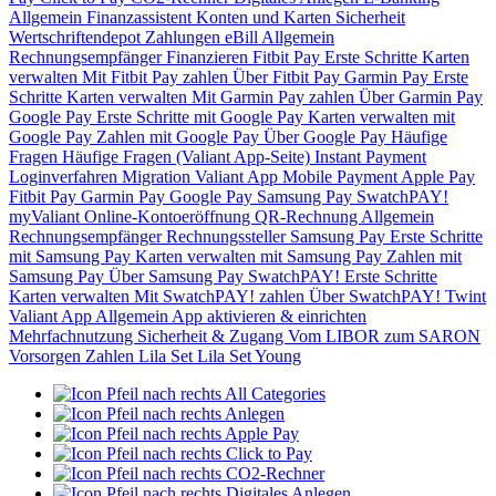
Allgemein
Finanzassistent
Konten und Karten
Sicherheit
Wertschriftendepot
Zahlungen
eBill
Allgemein
Rechnungsempfänger
Finanzieren
Fitbit Pay
Erste Schritte
Karten
verwalten
Mit Fitbit Pay zahlen
Über Fitbit Pay
Garmin Pay
Erste
Schritte
Karten verwalten
Mit Garmin Pay zahlen
Über Garmin Pay
Google Pay
Erste Schritte mit Google Pay
Karten verwalten mit
Google Pay
Zahlen mit Google Pay
Über Google Pay
Häufige
Fragen
Häufige Fragen (Valiant App-Seite)
Instant Payment
Loginverfahren
Migration Valiant App
Mobile Payment
Apple Pay
Fitbit Pay
Garmin Pay
Google Pay
Samsung Pay
SwatchPAY!
myValiant
Online-Kontoeröffnung
QR-Rechnung
Allgemein
Rechnungsempfänger
Rechnungssteller
Samsung Pay
Erste Schritte
mit Samsung Pay
Karten verwalten mit Samsung Pay
Zahlen mit
Samsung Pay
Über Samsung Pay
SwatchPAY!
Erste Schritte
Karten verwalten
Mit SwatchPAY! zahlen
Über SwatchPAY!
Twint
Valiant App
Allgemein
App aktivieren & einrichten
Mehrfachnutzung
Sicherheit & Zugang
Vom LIBOR zum SARON
Vorsorgen
Zahlen
Lila Set
Lila Set Young
All Categories
Anlegen
Apple Pay
Click to Pay
CO2-Rechner
Digitales Anlegen