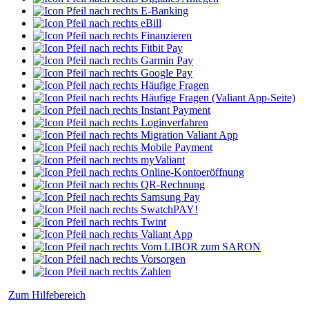
E-Banking
eBill
Finanzieren
Fitbit Pay
Garmin Pay
Google Pay
Häufige Fragen
Häufige Fragen (Valiant App-Seite)
Instant Payment
Loginverfahren
Migration Valiant App
Mobile Payment
myValiant
Online-Kontoeröffnung
QR-Rechnung
Samsung Pay
SwatchPAY!
Twint
Valiant App
Vom LIBOR zum SARON
Vorsorgen
Zahlen
Zum Hilfebereich