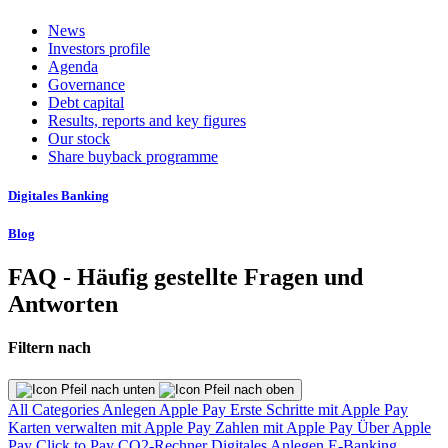
News
Investors profile
Agenda
Governance
Debt capital
Results, reports and key figures
Our stock
Share buyback programme
Digitales Banking
Blog
FAQ - Häufig gestellte Fragen und
Antworten
Filtern nach
All Categories
Anlegen
Apple Pay
Erste Schritte mit Apple Pay
Karten verwalten mit Apple Pay
Zahlen mit Apple Pay
Über Apple
Pay
Click to Pay
CO2-Rechner
Digitales Anlegen
E-Banking