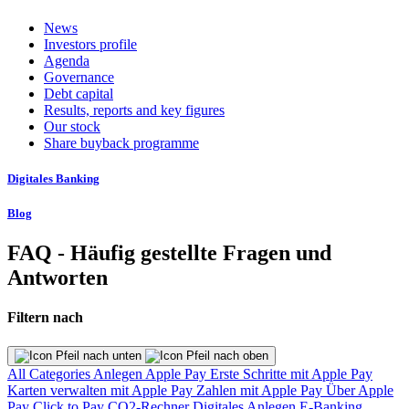
News
Investors profile
Agenda
Governance
Debt capital
Results, reports and key figures
Our stock
Share buyback programme
Digitales Banking
Blog
FAQ - Häufig gestellte Fragen und
Antworten
Filtern nach
All Categories
Anlegen
Apple Pay
Erste Schritte mit Apple Pay
Karten verwalten mit Apple Pay
Zahlen mit Apple Pay
Über Apple
Pay
Click to Pay
CO2-Rechner
Digitales Anlegen
E-Banking