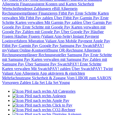
Allgemein
Finanzassistent
Konten und Karten
Sicherheit
Wertschriftendepot
Zahlungen
eBill
Allgemein
Rechnungsempfänger
Finanzieren
Fitbit Pay
Erste Schritte
Karten
verwalten
Mit Fitbit Pay zahlen
Über Fitbit Pay
Garmin Pay
Erste
Schritte
Karten verwalten
Mit Garmin Pay zahlen
Über Garmin Pay
Google Pay
Erste Schritte mit Google Pay
Karten verwalten mit
Google Pay
Zahlen mit Google Pay
Über Google Pay
Häufige
Fragen
Häufige Fragen (Valiant App-Seite)
Instant Payment
Loginverfahren
Migration Valiant App
Mobile Payment
Apple Pay
Fitbit Pay
Garmin Pay
Google Pay
Samsung Pay
SwatchPAY!
myValiant
Online-Kontoeröffnung
QR-Rechnung
Allgemein
Rechnungsempfänger
Rechnungssteller
Samsung Pay
Erste Schritte
mit Samsung Pay
Karten verwalten mit Samsung Pay
Zahlen mit
Samsung Pay
Über Samsung Pay
SwatchPAY!
Erste Schritte
Karten verwalten
Mit SwatchPAY! zahlen
Über SwatchPAY!
Twint
Valiant App
Allgemein
App aktivieren & einrichten
Mehrfachnutzung
Sicherheit & Zugang
Vom LIBOR zum SARON
Vorsorgen
Zahlen
Lila Set
Lila Set Young
All Categories
Anlegen
Apple Pay
Click to Pay
CO2-Rechner
Digitales Anlegen