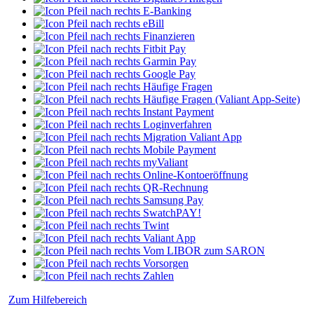
E-Banking
eBill
Finanzieren
Fitbit Pay
Garmin Pay
Google Pay
Häufige Fragen
Häufige Fragen (Valiant App-Seite)
Instant Payment
Loginverfahren
Migration Valiant App
Mobile Payment
myValiant
Online-Kontoeröffnung
QR-Rechnung
Samsung Pay
SwatchPAY!
Twint
Valiant App
Vom LIBOR zum SARON
Vorsorgen
Zahlen
Zum Hilfebereich