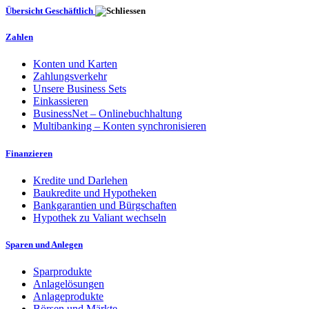
Übersicht Geschäftlich
Zahlen
Konten und Karten
Zahlungsverkehr
Unsere Business Sets
Einkassieren
BusinessNet – Onlinebuchhaltung
Multibanking – Konten synchronisieren
Finanzieren
Kredite und Darlehen
Baukredite und Hypotheken
Bankgarantien und Bürgschaften
Hypothek zu Valiant wechseln
Sparen und Anlegen
Sparprodukte
Anlagelösungen
Anlageprodukte
Börsen und Märkte