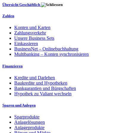
Übersicht Geschäftlich
Zahlen
Konten und Karten
Zahlungsverkehr
Unsere Business Sets
Einkassieren
BusinessNet – Onlinebuchhaltung
Multibanking – Konten synchronisieren
Finanzieren
Kredite und Darlehen
Baukredite und Hypotheken
Bankgarantien und Bürgschaften
Hypothek zu Valiant wechseln
Sparen und Anlegen
Sparprodukte
Anlagelösungen
Anlageprodukte
Börsen und Märkte