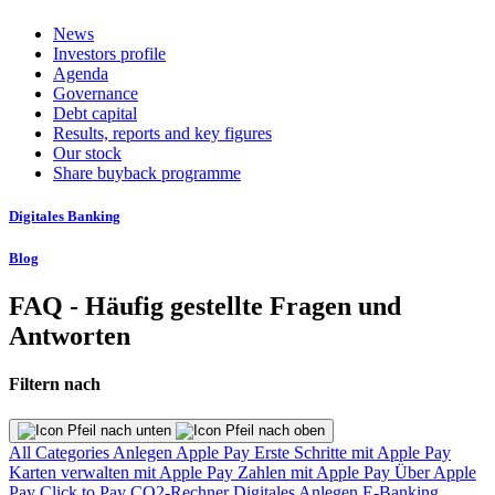
News
Investors profile
Agenda
Governance
Debt capital
Results, reports and key figures
Our stock
Share buyback programme
Digitales Banking
Blog
FAQ - Häufig gestellte Fragen und
Antworten
Filtern nach
All Categories
Anlegen
Apple Pay
Erste Schritte mit Apple Pay
Karten verwalten mit Apple Pay
Zahlen mit Apple Pay
Über Apple
Pay
Click to Pay
CO2-Rechner
Digitales Anlegen
E-Banking