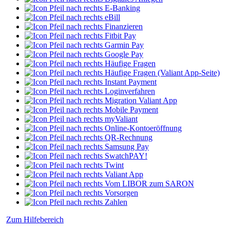
E-Banking
eBill
Finanzieren
Fitbit Pay
Garmin Pay
Google Pay
Häufige Fragen
Häufige Fragen (Valiant App-Seite)
Instant Payment
Loginverfahren
Migration Valiant App
Mobile Payment
myValiant
Online-Kontoeröffnung
QR-Rechnung
Samsung Pay
SwatchPAY!
Twint
Valiant App
Vom LIBOR zum SARON
Vorsorgen
Zahlen
Zum Hilfebereich