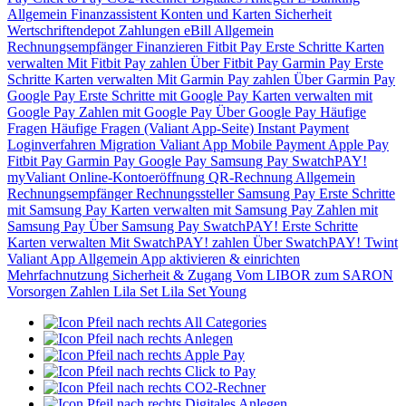
Allgemein
Finanzassistent
Konten und Karten
Sicherheit
Wertschriftendepot
Zahlungen
eBill
Allgemein
Rechnungsempfänger
Finanzieren
Fitbit Pay
Erste Schritte
Karten
verwalten
Mit Fitbit Pay zahlen
Über Fitbit Pay
Garmin Pay
Erste
Schritte
Karten verwalten
Mit Garmin Pay zahlen
Über Garmin Pay
Google Pay
Erste Schritte mit Google Pay
Karten verwalten mit
Google Pay
Zahlen mit Google Pay
Über Google Pay
Häufige
Fragen
Häufige Fragen (Valiant App-Seite)
Instant Payment
Loginverfahren
Migration Valiant App
Mobile Payment
Apple Pay
Fitbit Pay
Garmin Pay
Google Pay
Samsung Pay
SwatchPAY!
myValiant
Online-Kontoeröffnung
QR-Rechnung
Allgemein
Rechnungsempfänger
Rechnungssteller
Samsung Pay
Erste Schritte
mit Samsung Pay
Karten verwalten mit Samsung Pay
Zahlen mit
Samsung Pay
Über Samsung Pay
SwatchPAY!
Erste Schritte
Karten verwalten
Mit SwatchPAY! zahlen
Über SwatchPAY!
Twint
Valiant App
Allgemein
App aktivieren & einrichten
Mehrfachnutzung
Sicherheit & Zugang
Vom LIBOR zum SARON
Vorsorgen
Zahlen
Lila Set
Lila Set Young
All Categories
Anlegen
Apple Pay
Click to Pay
CO2-Rechner
Digitales Anlegen