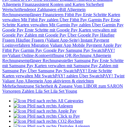
Allgemein
Finanzassistent
Konten und Karten
Sicherheit
Wertschriftendepot
Zahlungen
eBill
Allgemein
Rechnungsempfänger
Finanzieren
Fitbit Pay
Erste Schritte
Karten
verwalten
Mit Fitbit Pay zahlen
Über Fitbit Pay
Garmin Pay
Erste
Schritte
Karten verwalten
Mit Garmin Pay zahlen
Über Garmin Pay
Google Pay
Erste Schritte mit Google Pay
Karten verwalten mit
Google Pay
Zahlen mit Google Pay
Über Google Pay
Häufige
Fragen
Häufige Fragen (Valiant App-Seite)
Instant Payment
Loginverfahren
Migration Valiant App
Mobile Payment
Apple Pay
Fitbit Pay
Garmin Pay
Google Pay
Samsung Pay
SwatchPAY!
myValiant
Online-Kontoeröffnung
QR-Rechnung
Allgemein
Rechnungsempfänger
Rechnungssteller
Samsung Pay
Erste Schritte
mit Samsung Pay
Karten verwalten mit Samsung Pay
Zahlen mit
Samsung Pay
Über Samsung Pay
SwatchPAY!
Erste Schritte
Karten verwalten
Mit SwatchPAY! zahlen
Über SwatchPAY!
Twint
Valiant App
Allgemein
App aktivieren & einrichten
Mehrfachnutzung
Sicherheit & Zugang
Vom LIBOR zum SARON
Vorsorgen
Zahlen
Lila Set
Lila Set Young
All Categories
Anlegen
Apple Pay
Click to Pay
CO2-Rechner
Digitales Anlegen