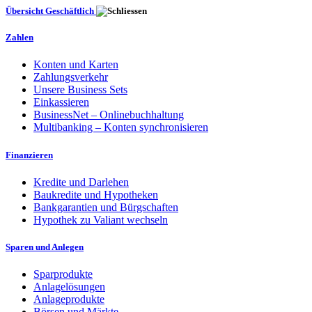
Übersicht Geschäftlich
Zahlen
Konten und Karten
Zahlungsverkehr
Unsere Business Sets
Einkassieren
BusinessNet – Onlinebuchhaltung
Multibanking – Konten synchronisieren
Finanzieren
Kredite und Darlehen
Baukredite und Hypotheken
Bankgarantien und Bürgschaften
Hypothek zu Valiant wechseln
Sparen und Anlegen
Sparprodukte
Anlagelösungen
Anlageprodukte
Börsen und Märkte