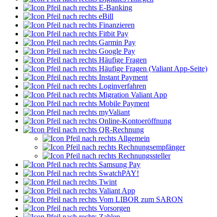
E-Banking
eBill
Finanzieren
Fitbit Pay
Garmin Pay
Google Pay
Häufige Fragen
Häufige Fragen (Valiant App-Seite)
Instant Payment
Loginverfahren
Migration Valiant App
Mobile Payment
myValiant
Online-Kontoeröffnung
QR-Rechnung
Allgemein
Rechnungsempfänger
Rechnungssteller
Samsung Pay
SwatchPAY!
Twint
Valiant App
Vom LIBOR zum SARON
Vorsorgen
Zahlen