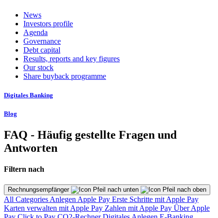
News
Investors profile
Agenda
Governance
Debt capital
Results, reports and key figures
Our stock
Share buyback programme
Digitales Banking
Blog
FAQ - Häufig gestellte Fragen und
Antworten
Filtern nach
Rechnungsempfänger
All Categories
Anlegen
Apple Pay
Erste Schritte mit Apple Pay
Karten verwalten mit Apple Pay
Zahlen mit Apple Pay
Über Apple
Pay
Click to Pay
CO2-Rechner
Digitales Anlegen
E-Banking