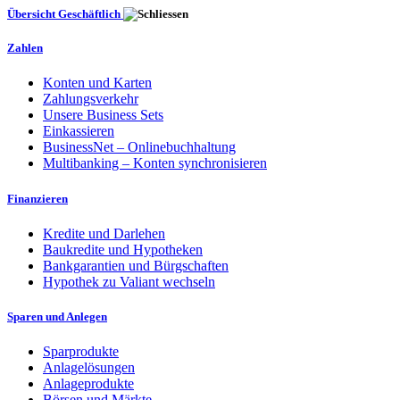
Übersicht Geschäftlich
Zahlen
Konten und Karten
Zahlungsverkehr
Unsere Business Sets
Einkassieren
BusinessNet – Onlinebuchhaltung
Multibanking – Konten synchronisieren
Finanzieren
Kredite und Darlehen
Baukredite und Hypotheken
Bankgarantien und Bürgschaften
Hypothek zu Valiant wechseln
Sparen und Anlegen
Sparprodukte
Anlagelösungen
Anlageprodukte
Börsen und Märkte