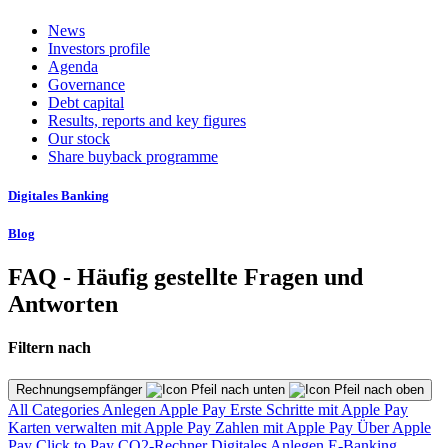
News
Investors profile
Agenda
Governance
Debt capital
Results, reports and key figures
Our stock
Share buyback programme
Digitales Banking
Blog
FAQ - Häufig gestellte Fragen und
Antworten
Filtern nach
Rechnungsempfänger
All Categories
Anlegen
Apple Pay
Erste Schritte mit Apple Pay
Karten verwalten mit Apple Pay
Zahlen mit Apple Pay
Über Apple
Pay
Click to Pay
CO2-Rechner
Digitales Anlegen
E-Banking