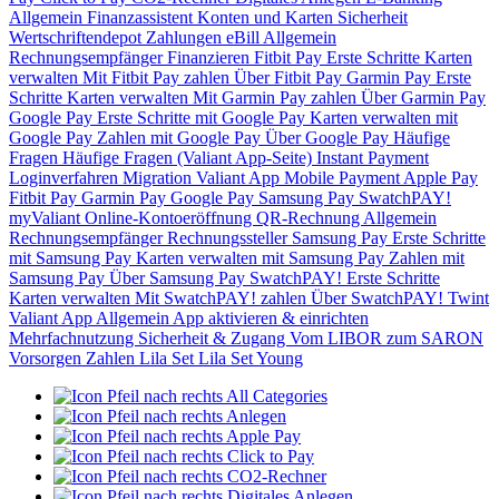
Allgemein
Finanzassistent
Konten und Karten
Sicherheit
Wertschriftendepot
Zahlungen
eBill
Allgemein
Rechnungsempfänger
Finanzieren
Fitbit Pay
Erste Schritte
Karten
verwalten
Mit Fitbit Pay zahlen
Über Fitbit Pay
Garmin Pay
Erste
Schritte
Karten verwalten
Mit Garmin Pay zahlen
Über Garmin Pay
Google Pay
Erste Schritte mit Google Pay
Karten verwalten mit
Google Pay
Zahlen mit Google Pay
Über Google Pay
Häufige
Fragen
Häufige Fragen (Valiant App-Seite)
Instant Payment
Loginverfahren
Migration Valiant App
Mobile Payment
Apple Pay
Fitbit Pay
Garmin Pay
Google Pay
Samsung Pay
SwatchPAY!
myValiant
Online-Kontoeröffnung
QR-Rechnung
Allgemein
Rechnungsempfänger
Rechnungssteller
Samsung Pay
Erste Schritte
mit Samsung Pay
Karten verwalten mit Samsung Pay
Zahlen mit
Samsung Pay
Über Samsung Pay
SwatchPAY!
Erste Schritte
Karten verwalten
Mit SwatchPAY! zahlen
Über SwatchPAY!
Twint
Valiant App
Allgemein
App aktivieren & einrichten
Mehrfachnutzung
Sicherheit & Zugang
Vom LIBOR zum SARON
Vorsorgen
Zahlen
Lila Set
Lila Set Young
All Categories
Anlegen
Apple Pay
Click to Pay
CO2-Rechner
Digitales Anlegen