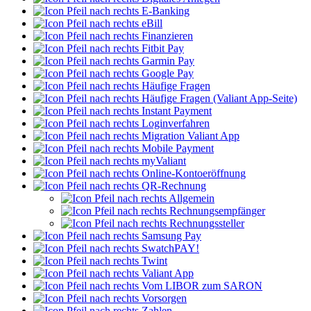
E-Banking
eBill
Finanzieren
Fitbit Pay
Garmin Pay
Google Pay
Häufige Fragen
Häufige Fragen (Valiant App-Seite)
Instant Payment
Loginverfahren
Migration Valiant App
Mobile Payment
myValiant
Online-Kontoeröffnung
QR-Rechnung
Allgemein
Rechnungsempfänger
Rechnungssteller
Samsung Pay
SwatchPAY!
Twint
Valiant App
Vom LIBOR zum SARON
Vorsorgen
Zahlen