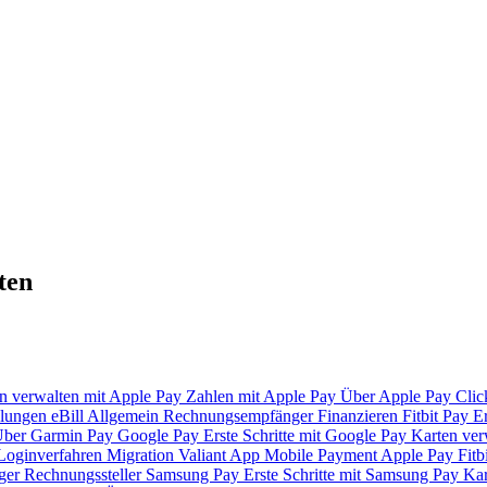
ten
n verwalten mit Apple Pay
Zahlen mit Apple Pay
Über Apple Pay
Clic
lungen
eBill
Allgemein
Rechnungsempfänger
Finanzieren
Fitbit Pay
Er
ber Garmin Pay
Google Pay
Erste Schritte mit Google Pay
Karten ver
Loginverfahren
Migration Valiant App
Mobile Payment
Apple Pay
Fitb
ger
Rechnungssteller
Samsung Pay
Erste Schritte mit Samsung Pay
Kar