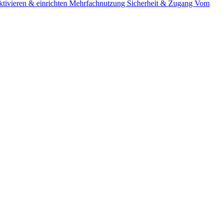
tivieren & einrichten
Mehrfachnutzung
Sicherheit & Zugang
Vom