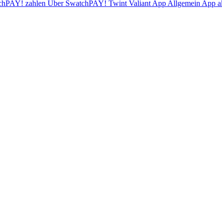
chPAY! zahlen
Über SwatchPAY!
Twint
Valiant App
Allgemein
App ak