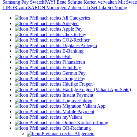
Samsung Pay
SwatchPAY!
Erste Schritte
Karten verwalten
Mit Swat
LIBOR zum SARON
Vorsorgen
Zahlen
Lila Set
Lila Set Young
All Categories
Anlegen
Apple Pay
Click to Pay
CO2-Rechner
Digitales Anlegen
E-Banking
eBill
Finanzieren
Fitbit Pay
Garmin Pay
Google Pay
Häufige Fragen
Häufige Fragen (Valiant App-Seite)
Instant Payment
Loginverfahren
Migration Valiant App
Mobile Payment
myValiant
Online-Kontoeröffnung
QR-Rechnung
Allgemein