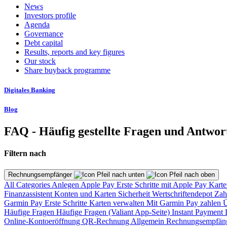
News
Investors profile
Agenda
Governance
Debt capital
Results, reports and key figures
Our stock
Share buyback programme
Digitales Banking
Blog
FAQ - Häufig gestellte Fragen und Antwor
Filtern nach
Rechnungsempfänger
All Categories
Anlegen
Apple Pay
Erste Schritte mit Apple Pay
Karte
Finanzassistent
Konten und Karten
Sicherheit
Wertschriftendepot
Zah
Garmin Pay
Erste Schritte
Karten verwalten
Mit Garmin Pay zahlen
Ü
Häufige Fragen
Häufige Fragen (Valiant App-Seite)
Instant Payment
Online-Kontoeröffnung
QR-Rechnung
Allgemein
Rechnungsempfän