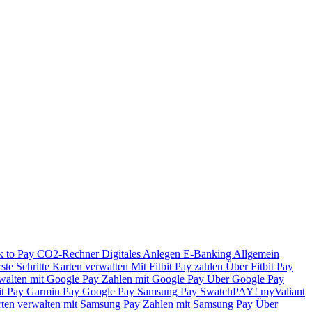
k to Pay
CO2-Rechner
Digitales Anlegen
E-Banking
Allgemein
ste Schritte
Karten verwalten
Mit Fitbit Pay zahlen
Über Fitbit Pay
walten mit Google Pay
Zahlen mit Google Pay
Über Google Pay
it Pay
Garmin Pay
Google Pay
Samsung Pay
SwatchPAY!
myValiant
ten verwalten mit Samsung Pay
Zahlen mit Samsung Pay
Über