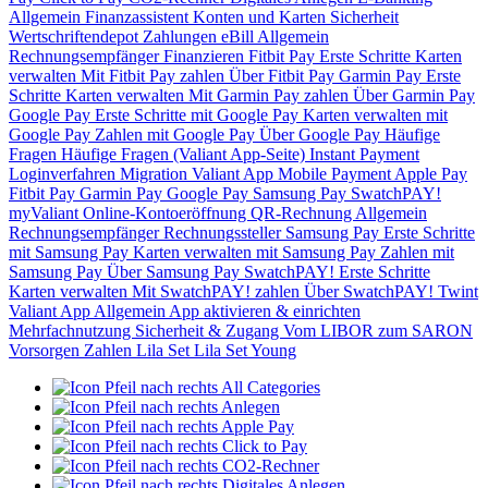
Allgemein
Finanzassistent
Konten und Karten
Sicherheit
Wertschriftendepot
Zahlungen
eBill
Allgemein
Rechnungsempfänger
Finanzieren
Fitbit Pay
Erste Schritte
Karten
verwalten
Mit Fitbit Pay zahlen
Über Fitbit Pay
Garmin Pay
Erste
Schritte
Karten verwalten
Mit Garmin Pay zahlen
Über Garmin Pay
Google Pay
Erste Schritte mit Google Pay
Karten verwalten mit
Google Pay
Zahlen mit Google Pay
Über Google Pay
Häufige
Fragen
Häufige Fragen (Valiant App-Seite)
Instant Payment
Loginverfahren
Migration Valiant App
Mobile Payment
Apple Pay
Fitbit Pay
Garmin Pay
Google Pay
Samsung Pay
SwatchPAY!
myValiant
Online-Kontoeröffnung
QR-Rechnung
Allgemein
Rechnungsempfänger
Rechnungssteller
Samsung Pay
Erste Schritte
mit Samsung Pay
Karten verwalten mit Samsung Pay
Zahlen mit
Samsung Pay
Über Samsung Pay
SwatchPAY!
Erste Schritte
Karten verwalten
Mit SwatchPAY! zahlen
Über SwatchPAY!
Twint
Valiant App
Allgemein
App aktivieren & einrichten
Mehrfachnutzung
Sicherheit & Zugang
Vom LIBOR zum SARON
Vorsorgen
Zahlen
Lila Set
Lila Set Young
All Categories
Anlegen
Apple Pay
Click to Pay
CO2-Rechner
Digitales Anlegen