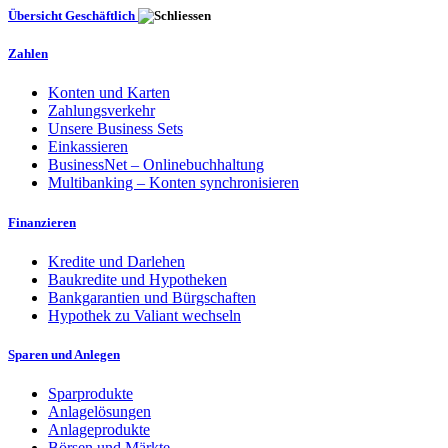
Übersicht Geschäftlich
Zahlen
Konten und Karten
Zahlungsverkehr
Unsere Business Sets
Einkassieren
BusinessNet – Onlinebuchhaltung
Multibanking – Konten synchronisieren
Finanzieren
Kredite und Darlehen
Baukredite und Hypotheken
Bankgarantien und Bürgschaften
Hypothek zu Valiant wechseln
Sparen und Anlegen
Sparprodukte
Anlagelösungen
Anlageprodukte
Börsen und Märkte