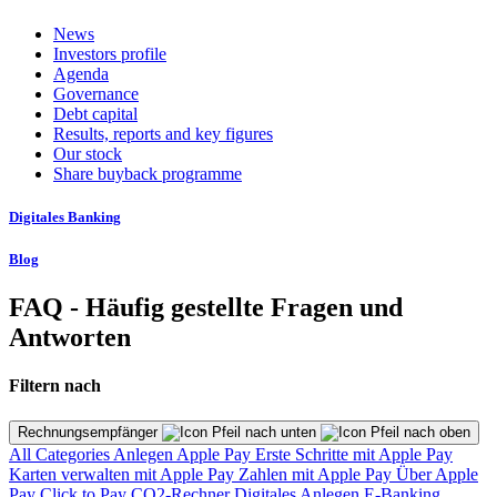
News
Investors profile
Agenda
Governance
Debt capital
Results, reports and key figures
Our stock
Share buyback programme
Digitales Banking
Blog
FAQ - Häufig gestellte Fragen und
Antworten
Filtern nach
Rechnungsempfänger
All Categories
Anlegen
Apple Pay
Erste Schritte mit Apple Pay
Karten verwalten mit Apple Pay
Zahlen mit Apple Pay
Über Apple
Pay
Click to Pay
CO2-Rechner
Digitales Anlegen
E-Banking