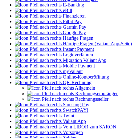
E-Banking
eBill
Finanzieren
Fitbit Pay
Garmin Pay
Google Pay
Häufige Fragen
Häufige Fragen (Valiant App-Seite)
Instant Payment
Loginverfahren
Migration Valiant App
Mobile Payment
myValiant
Online-Kontoeröffnung
QR-Rechnung
Allgemein
Rechnungsempfänger
Rechnungssteller
Samsung Pay
SwatchPAY!
Twint
Valiant App
Vom LIBOR zum SARON
Vorsorgen
Zahlen