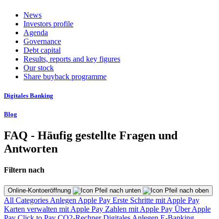
News
Investors profile
Agenda
Governance
Debt capital
Results, reports and key figures
Our stock
Share buyback programme
Digitales Banking
Blog
FAQ - Häufig gestellte Fragen und
Antworten
Filtern nach
Online-Kontoeröffnung
All Categories
Anlegen
Apple Pay
Erste Schritte mit Apple Pay
Karten verwalten mit Apple Pay
Zahlen mit Apple Pay
Über Apple
Pay
Click to Pay
CO2-Rechner
Digitales Anlegen
E-Banking