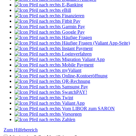
E-Banking
eBill
Finanzieren
Fitbit Pay
Garmin Pay
Google Pay
Häufige Fragen
Häufige Fragen (Valiant App-Seite)
Instant Payment
Loginverfahren
Migration Valiant App
Mobile Payment
myValiant
Online-Kontoeröffnung
QR-Rechnung
Samsung Pay
SwatchPAY!
Twint
Valiant App
Vom LIBOR zum SARON
Vorsorgen
Zahlen
Zum Hilfebereich