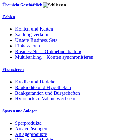
Übersicht Geschäftlich
Zahlen
Konten und Karten
Zahlungsverkehr
Unsere Business Sets
Einkassieren
BusinessNet – Onlinebuchhaltung
Multibanking – Konten synchronisieren
Finanzieren
Kredite und Darlehen
Baukredite und Hypotheken
Bankgarantien und Bürgschaften
Hypothek zu Valiant wechseln
Sparen und Anlegen
Sparprodukte
Anlagelösungen
Anlageprodukte
Börsen und Märkte