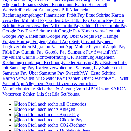
Allgemein
Finanzassistent
Konten und Karten
Sicherheit
Wertschriftendepot
Zahlungen
eBill
Allgemein
Rechnungsempfänger
Finanzieren
Fitbit Pay
Erste Schritte
Karten
verwalten
Mit Fitbit Pay zahlen
Über Fitbit Pay
Garmin Pay
Erste
Schritte
Karten verwalten
Mit Garmin Pay zahlen
Über Garmin Pay
Google Pay
Erste Schritte mit Google Pay
Karten verwalten mit
Google Pay
Zahlen mit Google Pay
Über Google Pay
Häufige
Fragen
Häufige Fragen (Valiant App-Seite)
Instant Payment
Loginverfahren
Migration Valiant App
Mobile Payment
Apple Pay
Fitbit Pay
Garmin Pay
Google Pay
Samsung Pay
SwatchPAY!
myValiant
Online-Kontoeröffnung
QR-Rechnung
Allgemein
Rechnungsempfänger
Rechnungssteller
Samsung Pay
Erste Schritte
mit Samsung Pay
Karten verwalten mit Samsung Pay
Zahlen mit
Samsung Pay
Über Samsung Pay
SwatchPAY!
Erste Schritte
Karten verwalten
Mit SwatchPAY! zahlen
Über SwatchPAY!
Twint
Valiant App
Allgemein
App aktivieren & einrichten
Mehrfachnutzung
Sicherheit & Zugang
Vom LIBOR zum SARON
Vorsorgen
Zahlen
Lila Set
Lila Set Young
All Categories
Anlegen
Apple Pay
Click to Pay
CO2-Rechner
Digitales Anlegen