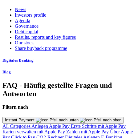
News
Investors profile
Agenda
Governance
Debt capital
Results, reports and key figures
Our stock
Share buyback programme
Digitales Banking
Blog
FAQ - Häufig gestellte Fragen und
Antworten
Filtern nach
Instant Payment
All Categories
Anlegen
Apple Pay
Erste Schritte mit Apple Pay
Karten verwalten mit Apple Pay
Zahlen mit Apple Pay
Über Apple
Pay
Click to Pay
CO2-Rechner
Digitales Anlegen
E-Banking