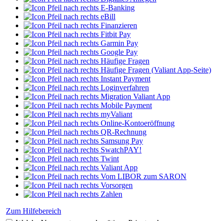
E-Banking
eBill
Finanzieren
Fitbit Pay
Garmin Pay
Google Pay
Häufige Fragen
Häufige Fragen (Valiant App-Seite)
Instant Payment
Loginverfahren
Migration Valiant App
Mobile Payment
myValiant
Online-Kontoeröffnung
QR-Rechnung
Samsung Pay
SwatchPAY!
Twint
Valiant App
Vom LIBOR zum SARON
Vorsorgen
Zahlen
Zum Hilfebereich