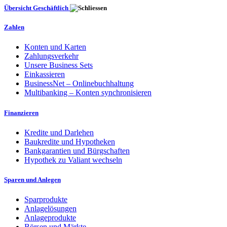
Übersicht Geschäftlich
Zahlen
Konten und Karten
Zahlungsverkehr
Unsere Business Sets
Einkassieren
BusinessNet – Onlinebuchhaltung
Multibanking – Konten synchronisieren
Finanzieren
Kredite und Darlehen
Baukredite und Hypotheken
Bankgarantien und Bürgschaften
Hypothek zu Valiant wechseln
Sparen und Anlegen
Sparprodukte
Anlagelösungen
Anlageprodukte
Börsen und Märkte