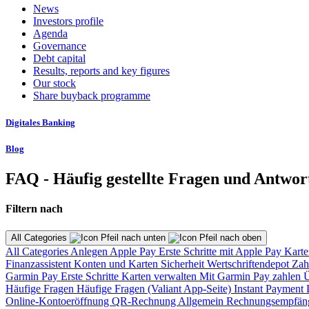
News
Investors profile
Agenda
Governance
Debt capital
Results, reports and key figures
Our stock
Share buyback programme
Digitales Banking
Blog
FAQ - Häufig gestellte Fragen und Antwor
Filtern nach
All Categories
All Categories
Anlegen
Apple Pay
Erste Schritte mit Apple Pay
Karte
Finanzassistent
Konten und Karten
Sicherheit
Wertschriftendepot
Zah
Garmin Pay
Erste Schritte
Karten verwalten
Mit Garmin Pay zahlen
Ü
Häufige Fragen
Häufige Fragen (Valiant App-Seite)
Instant Payment
Online-Kontoeröffnung
QR-Rechnung
Allgemein
Rechnungsempfän