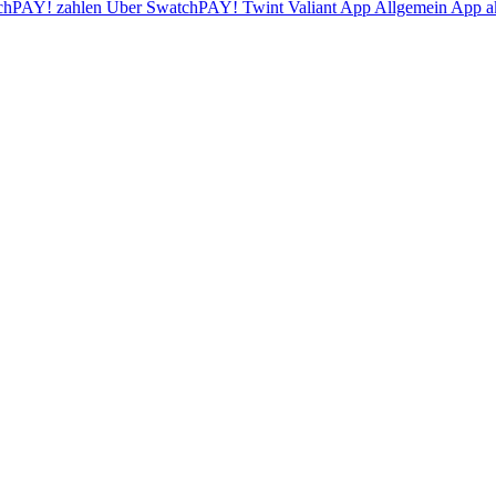
chPAY! zahlen
Über SwatchPAY!
Twint
Valiant App
Allgemein
App ak