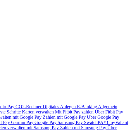
k to Pay
CO2-Rechner
Digitales Anlegen
E-Banking
Allgemein
ste Schritte
Karten verwalten
Mit Fitbit Pay zahlen
Über Fitbit Pay
walten mit Google Pay
Zahlen mit Google Pay
Über Google Pay
it Pay
Garmin Pay
Google Pay
Samsung Pay
SwatchPAY!
myValiant
ten verwalten mit Samsung Pay
Zahlen mit Samsung Pay
Über