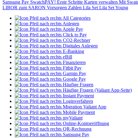
Samsung Pay
SwatchPAY!
Erste Schritte
Karten verwalten
Mit Swat
LIBOR zum SARON
Vorsorgen
Zahlen
Lila Set
Lila Set Young
All Categories
Anlegen
Apple Pay
Click to Pay
CO2-Rechner
Digitales Anlegen
E-Banking
eBill
Finanzieren
Fitbit Pay
Garmin Pay
Google Pay
Häufige Fragen
Häufige Fragen (Valiant App-Seite)
Instant Payment
Loginverfahren
Migration Valiant App
Mobile Payment
myValiant
Online-Kontoeröffnung
QR-Rechnung
Samsung Pay