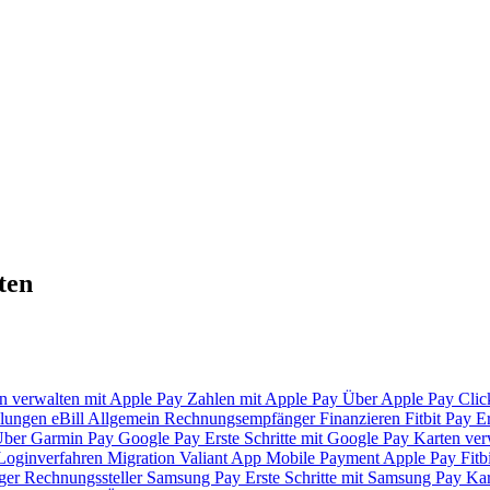
ten
n verwalten mit Apple Pay
Zahlen mit Apple Pay
Über Apple Pay
Clic
lungen
eBill
Allgemein
Rechnungsempfänger
Finanzieren
Fitbit Pay
Er
ber Garmin Pay
Google Pay
Erste Schritte mit Google Pay
Karten ver
Loginverfahren
Migration Valiant App
Mobile Payment
Apple Pay
Fitb
ger
Rechnungssteller
Samsung Pay
Erste Schritte mit Samsung Pay
Kar