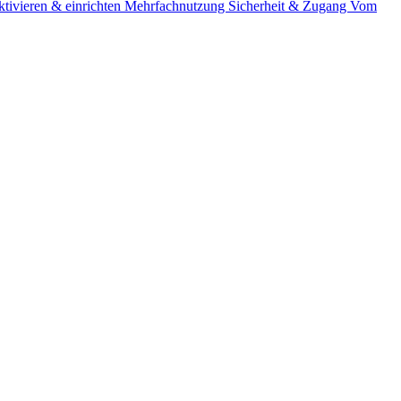
tivieren & einrichten
Mehrfachnutzung
Sicherheit & Zugang
Vom