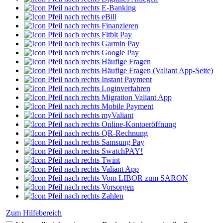
E-Banking
eBill
Finanzieren
Fitbit Pay
Garmin Pay
Google Pay
Häufige Fragen
Häufige Fragen (Valiant App-Seite)
Instant Payment
Loginverfahren
Migration Valiant App
Mobile Payment
myValiant
Online-Kontoeröffnung
QR-Rechnung
Samsung Pay
SwatchPAY!
Twint
Valiant App
Vom LIBOR zum SARON
Vorsorgen
Zahlen
Zum Hilfebereich