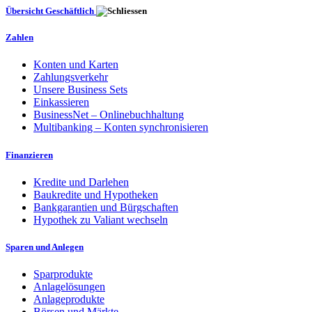
Übersicht Geschäftlich
Zahlen
Konten und Karten
Zahlungsverkehr
Unsere Business Sets
Einkassieren
BusinessNet – Onlinebuchhaltung
Multibanking – Konten synchronisieren
Finanzieren
Kredite und Darlehen
Baukredite und Hypotheken
Bankgarantien und Bürgschaften
Hypothek zu Valiant wechseln
Sparen und Anlegen
Sparprodukte
Anlagelösungen
Anlageprodukte
Börsen und Märkte