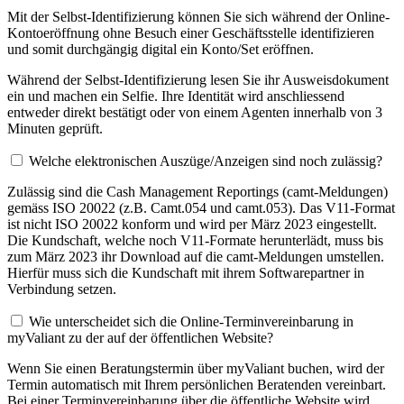
Mit der Selbst-Identifizierung können Sie sich während der Online-
Kontoeröffnung ohne Besuch einer Geschäftsstelle identifizieren
und somit durchgängig digital ein Konto/Set eröffnen.
Während der Selbst-Identifizierung lesen Sie ihr Ausweisdokument
ein und machen ein Selfie. Ihre Identität wird anschliessend
entweder direkt bestätigt oder von einem Agenten innerhalb von 3
Minuten geprüft.
Welche elektronischen Auszüge/Anzeigen sind noch zulässig?
Zulässig sind die Cash Management Reportings (camt-Meldungen)
gemäss ISO 20022 (z.B. Camt.054 und camt.053). Das V11-Format
ist nicht ISO 20022 konform und wird per März 2023 eingestellt.
Die Kundschaft, welche noch V11-Formate herunterlädt, muss bis
zum März 2023 ihr Download auf die camt-Meldungen umstellen.
Hierfür muss sich die Kundschaft mit ihrem Softwarepartner in
Verbindung setzen.
Wie unterscheidet sich die Online-Terminvereinbarung in
myValiant zu der auf der öffentlichen Website?
Wenn Sie einen Beratungstermin über myValiant buchen, wird der
Termin automatisch mit Ihrem persönlichen Beratenden vereinbart.
Bei einer Terminvereinbarung über die öffentliche Website wird