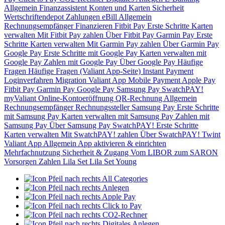
Allgemein
Finanzassistent
Konten und Karten
Sicherheit
Wertschriftendepot
Zahlungen
eBill
Allgemein
Rechnungsempfänger
Finanzieren
Fitbit Pay
Erste Schritte
Karten
verwalten
Mit Fitbit Pay zahlen
Über Fitbit Pay
Garmin Pay
Erste
Schritte
Karten verwalten
Mit Garmin Pay zahlen
Über Garmin Pay
Google Pay
Erste Schritte mit Google Pay
Karten verwalten mit
Google Pay
Zahlen mit Google Pay
Über Google Pay
Häufige
Fragen
Häufige Fragen (Valiant App-Seite)
Instant Payment
Loginverfahren
Migration Valiant App
Mobile Payment
Apple Pay
Fitbit Pay
Garmin Pay
Google Pay
Samsung Pay
SwatchPAY!
myValiant
Online-Kontoeröffnung
QR-Rechnung
Allgemein
Rechnungsempfänger
Rechnungssteller
Samsung Pay
Erste Schritte
mit Samsung Pay
Karten verwalten mit Samsung Pay
Zahlen mit
Samsung Pay
Über Samsung Pay
SwatchPAY!
Erste Schritte
Karten verwalten
Mit SwatchPAY! zahlen
Über SwatchPAY!
Twint
Valiant App
Allgemein
App aktivieren & einrichten
Mehrfachnutzung
Sicherheit & Zugang
Vom LIBOR zum SARON
Vorsorgen
Zahlen
Lila Set
Lila Set Young
All Categories
Anlegen
Apple Pay
Click to Pay
CO2-Rechner
Digitales Anlegen