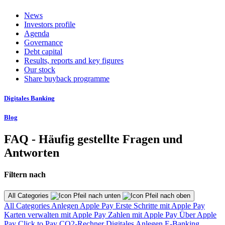
News
Investors profile
Agenda
Governance
Debt capital
Results, reports and key figures
Our stock
Share buyback programme
Digitales Banking
Blog
FAQ - Häufig gestellte Fragen und
Antworten
Filtern nach
All Categories
All Categories
Anlegen
Apple Pay
Erste Schritte mit Apple Pay
Karten verwalten mit Apple Pay
Zahlen mit Apple Pay
Über Apple
Pay
Click to Pay
CO2-Rechner
Digitales Anlegen
E-Banking