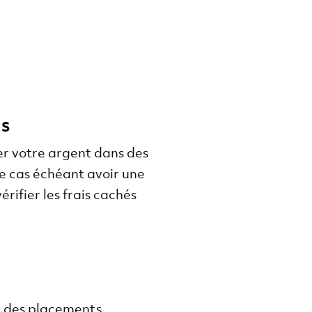
ts
cer votre argent dans des
le cas échéant avoir une
rifier les frais cachés
uer des placements