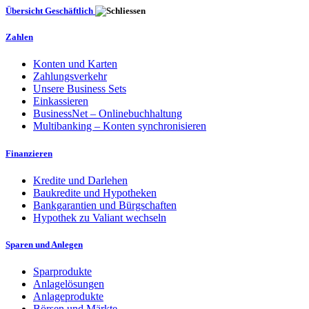
Übersicht Geschäftlich
Zahlen
Konten und Karten
Zahlungsverkehr
Unsere Business Sets
Einkassieren
BusinessNet – Onlinebuchhaltung
Multibanking – Konten synchronisieren
Finanzieren
Kredite und Darlehen
Baukredite und Hypotheken
Bankgarantien und Bürgschaften
Hypothek zu Valiant wechseln
Sparen und Anlegen
Sparprodukte
Anlagelösungen
Anlageprodukte
Börsen und Märkte