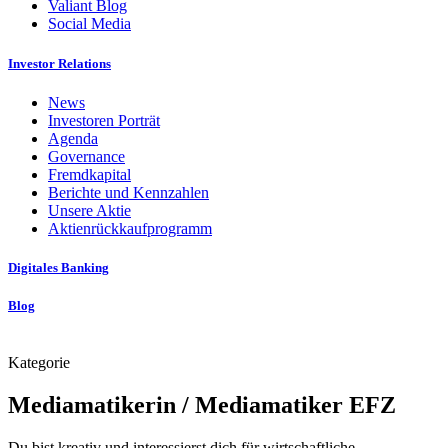
Valiant Blog
Social Media
Investor Relations
News
Investoren Porträt
Agenda
Governance
Fremdkapital
Berichte und Kennzahlen
Unsere Aktie
Aktienrückkaufprogramm
Digitales Banking
Blog
Kategorie
Mediamatikerin / Mediamatiker EFZ
Du bist kreativ und interessierst dich für wirtschaftliche