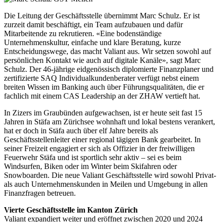
Die Leitung der Geschäftsstelle übernimmt Marc Schulz. Er ist
zurzeit damit beschäftigt, ein Team aufzubauen und dafür
Mitarbeitende zu rekrutieren. «Eine bodenständige
Unternehmenskultur, einfache und klare Beratung, kurze
Entscheidungswege, das macht Valiant aus. Wir setzen sowohl auf
persönlichen Kontakt wie auch auf digitale Kanäle», sagt Marc
Schulz. Der 46-jährige eidgenössisch diplomierte Finanzplaner und
zertifizierte SAQ Individualkundenberater verfügt nebst einem
breiten Wissen im Banking auch über Führungsqualitäten, die er
fachlich mit einem CAS Leadership an der ZHAW vertieft hat.
In Zizers im Graubünden aufgewachsen, ist er heute seit fast 15
Jahren in Stäfa am Zürichsee wohnhaft und lokal bestens verankert,
hat er doch in Stäfa auch über elf Jahre bereits als
Geschäftsstellenleiter einer regional tägigen Bank gearbeitet. In
seiner Freizeit engagiert er sich als Offizier in der freiwilligen
Feuerwehr Stäfa und ist sportlich sehr aktiv – sei es beim
Windsurfen, Biken oder im Winter beim Skifahren oder
Snowboarden. Die neue Valiant Geschäftsstelle wird sowohl Privat-
als auch Unternehmenskunden in Meilen und Umgebung in allen
Finanzfragen betreuen.
Vierte Geschäftsstelle im Kanton Zürich
Valiant expandiert weiter und eröffnet zwischen 2020 und 2024