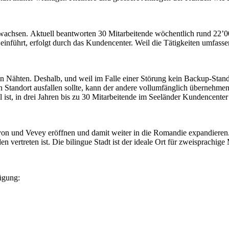
 gewachsen. Aktuell beantworten 30 Mitarbeitende wöchentlich rund 22
inführt, erfolgt durch das Kundencenter. Weil die Tätigkeiten umfass
n Nähten. Deshalb, und weil im Falle einer Störung kein Backup-Stando
 Standort ausfallen sollte, kann der andere vollumfänglich übernehmen. 
st, in drei Jahren bis zu 30 Mitarbeitende im Seeländer Kundencenter 
n und Vevey eröffnen und damit weiter in die Romandie expandieren. 
nden vertreten ist. Die bilingue Stadt ist der ideale Ort für zweisprach
ügung: