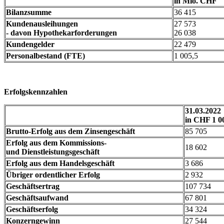
in Mio. CHF
Bilanzsumme
36 415
Kundenausleihungen
27 573
- davon Hypothekarforderungen
26 038
Kundengelder
22 479
Personalbestand (FTE)
1 005,5
Erfolgskennzahlen
31.03.2022
in CHF 1 0
Brutto-Erfolg aus dem Zinsengeschäft
85 705
Erfolg aus dem Kommissions-
18 602
und Dienstleistungsgeschäft
Erfolg aus dem Handelsgeschäft
3 686
Übriger ordentlicher Erfolg
2 932
Geschäftsertrag
107 734
Geschäftsaufwand
67 801
Geschäftserfolg
34 324
Konzerngewinn
27 544