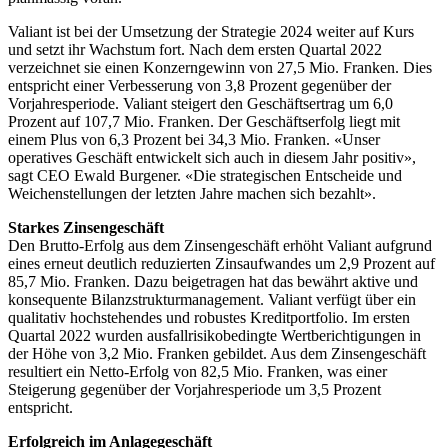
Valiant ist bei der Umsetzung der Strategie 2024 weiter auf Kurs
und setzt ihr Wachstum fort. Nach dem ersten Quartal 2022
verzeichnet sie einen Konzerngewinn von 27,5 Mio. Franken. Dies
entspricht einer Verbesserung von 3,8 Prozent gegenüber der
Vorjahresperiode. Valiant steigert den Geschäftsertrag um 6,0
Prozent auf 107,7 Mio. Franken. Der Geschäftserfolg liegt mit
einem Plus von 6,3 Prozent bei 34,3 Mio. Franken. «Unser
operatives Geschäft entwickelt sich auch in diesem Jahr positiv»,
sagt CEO Ewald Burgener. «Die strategischen Entscheide und
Weichenstellungen der letzten Jahre machen sich bezahlt».
Starkes Zinsengeschäft
Den Brutto-Erfolg aus dem Zinsengeschäft erhöht Valiant aufgrund
eines erneut deutlich reduzierten Zinsaufwandes um 2,9 Prozent auf
85,7 Mio. Franken. Dazu beigetragen hat das bewährt aktive und
konsequente Bilanzstrukturmanagement. Valiant verfügt über ein
qualitativ hochstehendes und robustes Kreditportfolio. Im ersten
Quartal 2022 wurden ausfallrisikobedingte Wertberichtigungen in
der Höhe von 3,2 Mio. Franken gebildet. Aus dem Zinsengeschäft
resultiert ein Netto-Erfolg von 82,5 Mio. Franken, was einer
Steigerung gegenüber der Vorjahresperiode um 3,5 Prozent
entspricht.
Erfolgreich im Anlagegeschäft