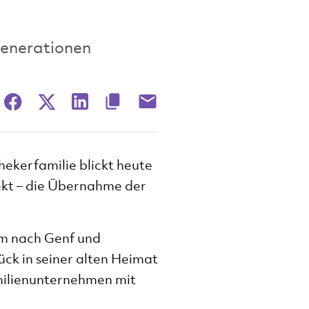
Generationen
hekerfamilie blickt heute
jekt – die Übernahme der
um nach Genf und
ück in seiner alten Heimat
milienunternehmen mit