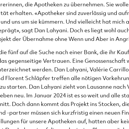
hrerinnen, die Apotheken zu übernehmen. Sie woll
tät erhalten. «Apotheker sind zuverlässig und aufri
und uns um sie kümmern. Und vielleicht hat mich a
eprägt», sagt Dan Lahyani. Doch es liegt wohl auc
rojekt der Übernahme ohne Wenn und Aber in Angr
 fünf auf die Suche nach einer Bank, die ihr Kaufp
das gegenseitige Vertrauen. Eine Genossenschaft wi
unterzeichnet werden. Dan Lahyani, Valérie Carril
 Florent Schläpfer treffen alle nötigen Vorkehrun
zu starten. Dan Lahyani zieht von Lausanne nach V
ben neu. Im Januar 2024 ist es so weit und alle sta
itt. Doch dann kommt das Projekt ins Stocken, die
d -partner müssen sich kurzfristig einen neuen F
llungen für unsere Apotheken auf, hatten aber kei