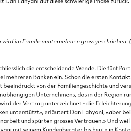
kt Dan Lahyani auf diese schwierige Phase zurück.
g wird im Familienunternehmen grossgeschrieben. (
chliesslich die entscheidende Wende. Die fünf Par
bei mehreren Banken ein. Schon die ersten Kontakt
ist beeindruckt von der Familiengeschichte und vers
nabhängigen Unternehmens, das in der Region ru
 wird der Vertrag unterzeichnet - die Erleichterung
en unterstützt», erläutert Dan Lahyani, «aber bei
arbeit und spürten grosses Vertrauen.» Und weil
hyani mit seinem Kundenberater bis heute in Konta