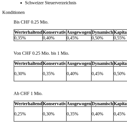
Schweizer Steuerverzeichnis
Konditionen
Bis CHF 0.25 Mio.
Werterhaltend
Konservativ
Ausgewogen
Dynamisch
Kapita
0,35%
0,40%
0,45%
0,50%
0,55%
Von CHF 0.25 Mio. bis 1 Mio.
Werterhaltend
Konservativ
Ausgewogen
Dynamisch
Kapita
0,30%
0,35%
0,40%
0,45%
0,50%
Ab CHF 1 Mio.
Werterhaltend
Konservativ
Ausgewogen
Dynamisch
Kapita
0,25%
0,30%
0,35%
0,40%
0,45%