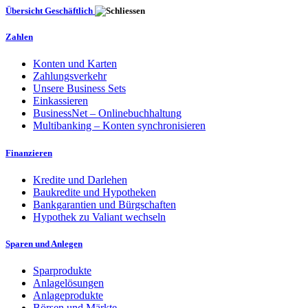
Übersicht Geschäftlich
Zahlen
Konten und Karten
Zahlungsverkehr
Unsere Business Sets
Einkassieren
BusinessNet – Onlinebuchhaltung
Multibanking – Konten synchronisieren
Finanzieren
Kredite und Darlehen
Baukredite und Hypotheken
Bankgarantien und Bürgschaften
Hypothek zu Valiant wechseln
Sparen und Anlegen
Sparprodukte
Anlagelösungen
Anlageprodukte
Börsen und Märkte