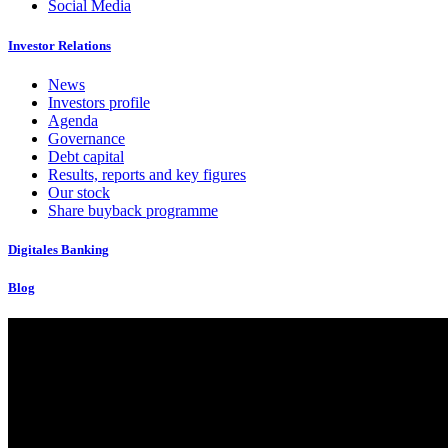
Social Media
Investor Relations
News
Investors profile
Agenda
Governance
Debt capital
Results, reports and key figures
Our stock
Share buyback programme
Digitales Banking
Blog