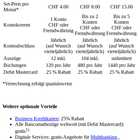
Set-Preis pro
CHF 4.00
CHF 8.00
CHF 15.00
Monat*
Bis zu 2
Bis zu 5
1 Konto
Konten
Konten
Kontokorrent
CHF oder
CHF oder
CHF oder
Fremdwährung
Fremdwährung
Fremdwährung
Jährlich
Jährlich
Jährlich
Kontoabschluss
(auf Wunsch
(auf Wunsch
(auf Wunsch
vierteljährlich)
vierteljährlich)
vierteljährlich)
Auszüge
12 inkl.
104 inkl.
unlimitiert
Buchungen
120 pro Jahr
480 pro Jahr
1440 pro Jahr
Debit Mastercard
25 % Rabatt
25 % Rabatt
25 % Rabatt
*Verrechnung erfolgt quartalsweise
Weitere optionale Vorteile
Business Kreditkarten
: 25% Rabatt
Alle Bancomatbezüge weltweit (mit Debit Mastercard):
1)
gratis
Digitale Services: gratis-Angebote für
Multibanking
,