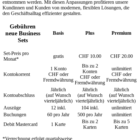
entnommen werden. Mit diesen Anpassungen profitieren unsere
Kundinnen und Kunden von modernen, flexiblen Lösungen, die
den Geschäftsalltag effizienter gestalten.
Gebühren
neue Business
Basis
Plus
Premium
Sets
Set-Preis pro
gratis
CHF 10.00
CHF 20.00
Monat*
Bis zu 2
1 Konto
unlimitiert
Konten
Kontokorrent
CHF oder
CHF oder
CHF oder
Fremdwährung
Fremdwährung
Fremdwährung
Jährlich
Jährlich
Jährlich
Kontoabschluss
(auf Wunsch
(auf Wunsch
(auf Wunsch
vierteljährlich)
vierteljährlich)
vierteljährlich)
Auszüge
12 inkl.
104 inkl.
unlimitiert
Buchungen
60 pro Jahr
500 pro Jahr
unlimitiert
Bis zu 2
Bis zu 5
Debit Mastercard
1 Karte
Karten
Karten
*Verrechnung erfolgt quartalsweise