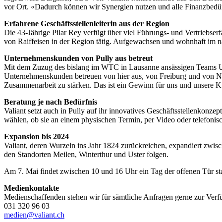
vor Ort. «Dadurch können wir Synergien nutzen und alle Finanzbedürfn
Erfahrene Geschäftsstellenleiterin aus der Region
Die 43-Jährige Pilar Rey verfügt über viel Führungs- und Vertriebserf
von Raiffeisen in der Region tätig. Aufgewachsen und wohnhaft im na
Unternehmenskunden von Pully aus betreut
Mit dem Zuzug des bislang im WTC in Lausanne ansässigen Teams Un
Unternehmenskunden betreuen von hier aus, von Freiburg und von Nyo
Zusammenarbeit zu stärken. Das ist ein Gewinn für uns und unsere
Beratung je nach Bedürfnis
Valiant setzt auch in Pully auf ihr innovatives Geschäftsstellenkon
wählen, ob sie an einem physischen Termin, per Video oder telefonisc
Expansion bis 2024
Valiant, deren Wurzeln ins Jahr 1824 zurückreichen, expandiert zw
den Standorten Meilen, Winterthur und Uster folgen.
Am 7. Mai findet zwischen 10 und 16 Uhr ein Tag der offenen Tür stat
Medienkontakte
Medienschaffenden stehen wir für sämtliche Anfragen gerne zur Verf
031 320 96 03
medien@valiant.ch