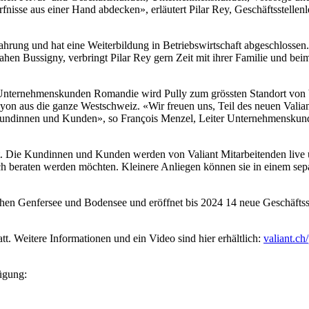
isse aus einer Hand abdecken», erläutert Pilar Rey, Geschäftsstellenle
ahrung und hat eine Weiterbildung in Betriebswirtschaft abgeschlossen.
hen Bussigny, verbringt Pilar Rey gern Zeit mit ihrer Familie und be
ternehmenskunden Romandie wird Pully zum grössten Standort von Val
n aus die ganze Westschweiz. «Wir freuen uns, Teil des neuen Valiant
 Kundinnen und Kunden», so François Menzel, Leiter Unternehmensku
zept. Die Kundinnen und Kunden werden von Valiant Mitarbeitenden live
h beraten werden möchten. Kleinere Anliegen können sie in einem separ
ischen Genfersee und Bodensee und eröffnet bis 2024 14 neue Geschäf
t. Weitere Informationen und ein Video sind hier erhältlich:
valiant.ch
ügung: