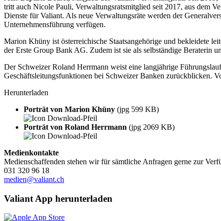
tritt auch Nicole Pauli, Verwaltungsratsmitglied seit 2017, aus dem V
Dienste für Valiant. Als neue Verwaltungsräte werden der Generalv
Unternehmensführung verfügen.
Marion Khüny ist österreichische Staatsangehörige und bekleidete le
der Erste Group Bank AG. Zudem ist sie als selbständige Beraterin u
Der Schweizer Roland Herrmann weist eine langjährige Führungslauf
Geschäftsleitungsfunktionen bei Schweizer Banken zurückblicken. V
Herunterladen
Porträt von Marion Khüny
(jpg 599 KB)
Porträt von Roland Herrmann
(jpg 2069 KB)
Medienkontakte
Medienschaffenden stehen wir für sämtliche Anfragen gerne zur Verf
031 320 96 18
medien@valiant.ch
Valiant App herunterladen