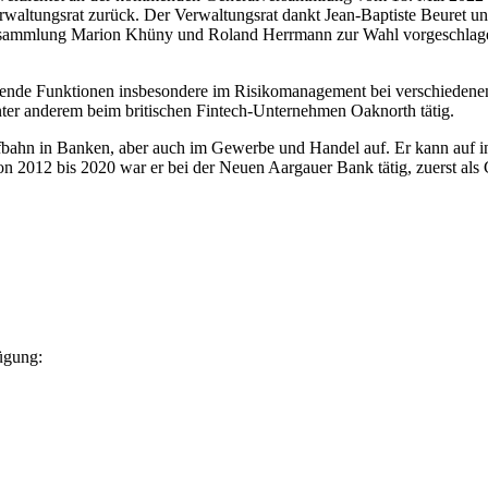
erwaltungsrat zurück. Der Verwaltungsrat dankt Jean-Baptiste Beuret und
ersammlung Marion Khüny und Roland Herrmann zur Wahl vorgeschlagen,
itende Funktionen insbesondere im Risikomanagement bei verschiedenen 
nter anderem beim britischen Fintech-Unternehmen Oaknorth tätig.
bahn in Banken, aber auch im Gewerbe und Handel auf. Er kann auf in
on 2012 bis 2020 war er bei der Neuen Aargauer Bank tätig, zuerst al
ügung: