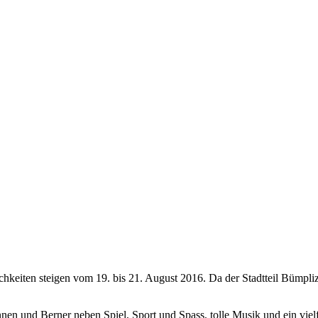
ichkeiten steigen vom 19. bis 21. August 2016. Da der Stadtteil Bümpliz
n und Berner neben Spiel, Sport und Spass, tolle Musik und ein vielfä