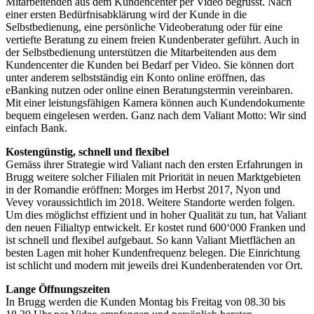
Mitarbeitenden aus dem Kundencenter per Video begrüsst. Nach
einer ersten Bedürfnisabklärung wird der Kunde in die
Selbstbedienung, eine persönliche Videoberatung oder für eine
vertiefte Beratung zu einem freien Kundenberater geführt. Auch in
der Selbstbedienung unterstützen die Mitarbeitenden aus dem
Kundencenter die Kunden bei Bedarf per Video. Sie können dort
unter anderem selbstständig ein Konto online eröffnen, das
eBanking nutzen oder online einen Beratungstermin vereinbaren.
Mit einer leistungsfähigen Kamera können auch Kundendokumente
bequem eingelesen werden. Ganz nach dem Valiant Motto: Wir sind
einfach Bank.
Kostengünstig, schnell und flexibel
Gemäss ihrer Strategie wird Valiant nach den ersten Erfahrungen in
Brugg weitere solcher Filialen mit Priorität in neuen Marktgebieten
in der Romandie eröffnen: Morges im Herbst 2017, Nyon und
Vevey voraussichtlich im 2018. Weitere Standorte werden folgen.
Um dies möglichst effizient und in hoher Qualität zu tun, hat Valiant
den neuen Filialtyp entwickelt. Er kostet rund 600‘000 Franken und
ist schnell und flexibel aufgebaut. So kann Valiant Mietflächen an
besten Lagen mit hoher Kundenfrequenz belegen. Die Einrichtung
ist schlicht und modern mit jeweils drei Kundenberatenden vor Ort.
Lange Öffnungszeiten
In Brugg werden die Kunden Montag bis Freitag von 08.30 bis