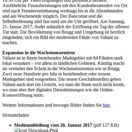
18.30 Uhr per Video empfangen und persönlich beraten.
Ausführliche Finanzberatungen mit den Kundenberatenden vor Ort
sind nach Terminvereinbarung werktags bis in die Abendstunden
und am Wochenende möglich. Der Bancomat und die
Selbstbedienung sind fast rund um die Uhr geöffnet. Am Samstag,
21. Januar 2017, findet anlässlich der Eröffnung ein Tag der offenen
Tür statt. Die Bevölkerung von Brugg und Umgebung ist herzlich
eingeladen, sich ein Bild der modernsten Filiale von Valiant zu
machen.
Expansion in die Wachstumszentren
Valiant ist in ihrem bestehenden Marktgebiet mit 84 Filialen stark
lokal verankert – vor allem in ländlichen Gebieten. Künftig macht
sie vermehrt den Schritt in die Wachstumszentren wie in Brugg.
Zwei neue Standorte pro Jahr in bestehendem oder neuem
Marktgebiet sind vorgesehen. Die neuen Geschäftsstellen geben
Valiant auch dort ein Gesicht, wo man die Bank noch nicht kennt,
wo man aber ihre digitalen Dienstleistungen wie die Online-
Kontoeröffnung nutzt.
Weitere Informationen und bewegte Bilder finden Sie
hier
.
Herunterladen
Medienmitteilung vom 20. Januar 2017
(pdf 127 KB)