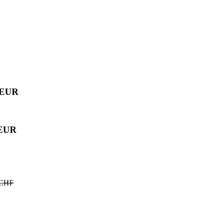
F/EUR
/EUR
 CHF